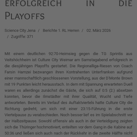
erfolgreich in die
Playoffs
Science City Jena
Berichte 1. RL Herren
02. März 2026
Zugriffe: 371
Mit einem deutlichen 92:70-Heimsieg gegen die TG Sprintis aus
Veitshöchheim ist Culture City Weimar am Samstagabend erfolgreich in
die diesjährigen Playoffs gestartet. Die Regionalliga-Riesen von Coach
Farsin Hamzei bezwangen ihren Kontrahenten Unterfranken aufgrund
einer mannschaftlich geschlossenen Vorstellung, aus der D'Monte Brown
mit 19 Punkten leicht herausstach. In dem mit Spannung erwarteten Duell
waren es allerdings zunächst die Gäste, die sich auf 0:5 (2.) absetzen
konnten, bevor die Ilmstädter mit ihrer Qualität, Wucht und Tiefe
antworteten. Bereits im Verlauf des Auftaktviertels hatte Culture City die
Richtung gedreht, um sich mit einer 23:15-Führung in die erste
Viertelpause zu verabschieden. Noch besser lief es im Spielabschnitt vor
der Halbzeitpause. Sowohl offensiv als auch in der Verteidigung zeigten
sich die Thüringer hochmotiviert, enteilten vor dem Gang in die Kabine auf
50:36 und ließen sich auch nach der Rückkehr in die zweite Hälfte nicht