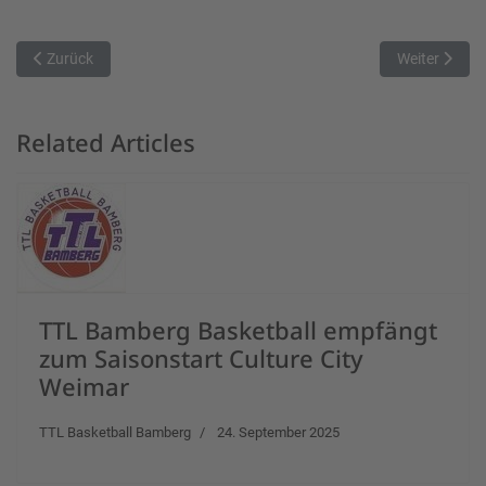
Vorheriger Beitrag: Spielbericht: Erster Schritt in Richtung Halbfinale
Nächster Bei
Zurück
Weiter
Related Articles
TTL Bamberg Basketball empfängt
zum Saisonstart Culture City
Weimar
TTL Basketball Bamberg
24. September 2025