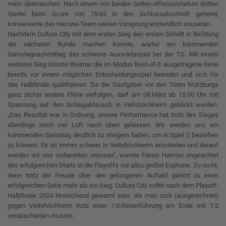
mehr überraschen. Nach einem von beiden Seiten offensivstarken dritten
Viertel beim Score von 78:62 in den Schlussabschnitt gehend,
konservierte das Hamzei-Team seinen Vorsprung letztendlich souverän.
Nachdem Culture City mit dem ersten Sieg den ersten Schritt in Richtung
der nächsten Runde machen konnte, wartet am kommenden
Samstagnachmittag das schwere Auswärtsspiel bei der TG. Mit einem
weiteren Sieg könnte Weimar die im Modus Best-of-3 ausgetragene Serie
bereits vor einem möglichen Entscheidungsspiel beenden und sich für
das Halbfinale qualifizieren. Da die Gastgeber vor den Toren Würzburgs
ganz sicher andere Pläne verfolgen, darf am 08.März ab 15.00 Uhr mit
Spannung auf den Schlagabtausch in Veitshöchheim geblickt werden.
„Das Resultat war in Ordnung, unsere Performance hat trotz des Sieges
allerdings noch viel Luft nach oben gelassen. Wir werden uns am
kommenden Samstag deutlich zu steigern haben, um in Spiel 2 bestehen
zu können. Es ist immer schwer, in Veitshöchheim anzutreten und darauf
werden wir uns vorbereiten müssen“, warnte Farsin Hamzei ungeachtet
des erfolgreichen Starts in die Playoffs vor allzu großer Euphorie. Zu recht,
denn trotz der Freude über den gelungenen Auftakt gehört zu einer
erfolgreichen Serie mehr als ein Sieg. Culture City sollte nach dem Playoff-
Halbfinale 2024 hinreichend gewarnt sein, als man sich (ausgerechnet)
gegen Veitshöchheim trotz einer 1:0-Serienführung am Ende mit 1:2
verabschieden musste.