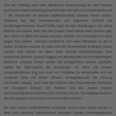
Wer am Sonntag nach dem deutlichen Auswärtssieg bei den Franken
auch einen klaren Heimsieg erwartet hatte, der sah sich schnell getäuscht
– die Vorzeichen an diesem Spätnachmittag standen etwas anders:
Während bei den Rosenheimern mit Sebastian Schmitt ein
bundesligaerfahrener Guard fehlte, kam bei den Würzburgern mit Julius
Böhmer ein solcher dazu, der dem jungen Team etwas mehr Struktur gab,
dem Spiel vor allem mit seiner enormen Athletik und Schnelligkeit im Eins
gegen Eins seinen Stempel aufdrückte und seine Mitspieler so gut in
Szene zu setzen wusste. So taten sich die Rosenheimer zu Beginn etwas
schwer und kamen vor allem dank starken Einzelleistungen ihrer
erfahrenen Akteure Jguwon Hogges und Miodrag Mirceta zu Korberfolgen:
Während Letzterer immer wieder mit erfolgreichen Dreiern punktete,
stellte der SBR-Kapitän die Würzburger vor allem mit seinem
unnachahmlichen Zug zum Korb vor Probleme. Es entwickelte sich ein
munteres Spiel mit einem offenen Schlagabtausch, die Führung
wechselte ständig, auch weil die Franken dem Rosenheimer Scorerduo
mit besagtem Böhmer (23 Punkte) und den beiden starken
Nachwuchsakteuren Ramirez (22) und Ndi (29) ein Trio entgegensetzten,
das die Spartans nur schwer unter Kontrolle brachten.
Bis zum vierten Viertel lieferten sich beide Teams einen harten Kampf, in
dem sich niemand entscheidend absetzen konnte (Viertelergebnisse