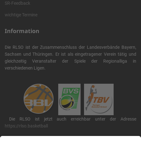
SR-Feedback
wichtige Termine
Information
Die RLSO ist der Zusammenschluss der Landesverbände Bayern,
Sachsen und Thüringen. Er ist als eingetragener Verein tätig und
gleichzeitig Veranstalter der Spiele der Regionalliga in
verschiedenen Ligen.
Die RLSO ist jetzt auch erreichbar unter der Adresse
https://rlso.basketball
Wir betreiben ...