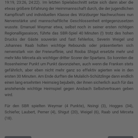
19:19, 23:26, 24:22). Im letzten Spielabschnitt setze sich dann aber die
etwas größere Erfahrung der Heimmannschaft durch, die der jugendlichen
Kampfkraft und individuellen Klasse des Würzburger Nachwuchses nun
Nervenstärke und mannschaftliche Geschlossenheit entgegenzusetzen
wusste. Emanuel Weymar etwa, selbst noch in seiner ersten richtigen
Regionalligasaison, führte das SBR-Spiel 40 Minuten (!) trotz des hohen
Drucks der Gäste souverän und fast fehlerlos, Severin Weigel und
Johannes Raab holten wichtige Rebounds oder präsentierten sich
nervenstark von der Freiwurflinie, und Rooba Shigut ersetzte mehr und
mehr Mio Mirceta als wichtiger dritter Scorer der Spartans. So konnten die
Rosenheimer Punkt um Punkt davonziehen, auch wenn die Franken stets
gefährlich, aber eben nicht mehr ganz so effektiv agierten wie in den
ersten 30 Minuten. Am Ende durften die Mulalich-Schützlinge dann endlich
einen lang ersehnten Heimsieg bejubeln, der ihnen sicherlich auch für das
anstehende wichtige Heimspiel gegen Ansbach Selbstvertrauen geben
wird.
Für den SBR spielten Weymar (4 Punkte), Nsingi (3), Hogges (34),
Schiefer, Laubert, Perner (4), Shigut (20), Weigel (6), Raab und Mirceta
(18).