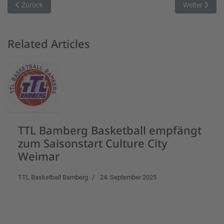
Vorheriger Beitrag: Gesucht wird: Finalteilnehmer Nr. 2 - Ostersam
Nächster Beit
Zurück
Weiter
Related Articles
TTL Bamberg Basketball empfängt
zum Saisonstart Culture City
Weimar
TTL Basketball Bamberg
24. September 2025