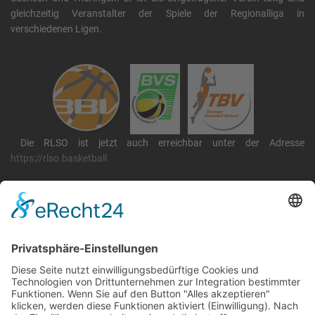
gleichzeitig Veranstalter der Spiele der Regionalliga in
verschiedenen Ligen.
Die RLSO ist jetzt auch erreichbar unter der Adresse
https://rlso.basketball
Wir betreiben ...
RLSO Minikalender