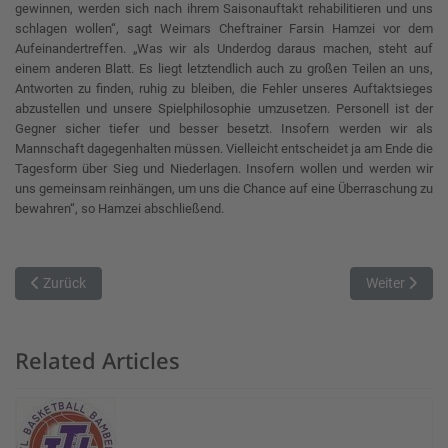
gewinnen, werden sich nach ihrem Saisonauftakt rehabilitieren und uns
schlagen wollen“, sagt Weimars Cheftrainer Farsin Hamzei vor dem
Aufeinandertreffen. „Was wir als Underdog daraus machen, steht auf
einem anderen Blatt. Es liegt letztendlich auch zu großen Teilen an uns,
Antworten zu finden, ruhig zu bleiben, die Fehler unseres Auftaktsieges
abzustellen und unsere Spielphilosophie umzusetzen. Personell ist der
Gegner sicher tiefer und besser besetzt. Insofern werden wir als
Mannschaft dagegenhalten müssen. Vielleicht entscheidet ja am Ende die
Tagesform über Sieg und Niederlagen. Insofern wollen und werden wir
uns gemeinsam reinhängen, um uns die Chance auf eine Überraschung zu
bewahren“, so Hamzei abschließend.
Vorheriger Beitrag: Starkes Schlussviertel beschwert zweiten Saiso
Nächster Beit
Zurück
Weiter
Related Articles