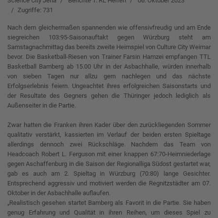
Science City Jena
Berichte 1. RL Herren
06. Oktober 2023
Zugriffe: 731
Nach dem gleichermaßen spannenden wie offensivfreudig und am Ende
siegreichen 103:95-Saisonauftakt gegen Würzburg steht am
Samstagnachmittag das bereits zweite Heimspiel von Culture City Weimar
bevor. Die Basketball-Riesen von Trainer Farsin Hamzei empfangen TTL
Basketball Bamberg ab 15.00 Uhr in der Asbachhalle, würden innerhalb
von sieben Tagen nur allzu gern nachlegen und das nächste
Erfolgserlebnis feiern. Ungeachtet ihres erfolgreichen Saisonstarts und
der Resultate des Gegners gehen die Thüringer jedoch lediglich als
Außenseiter in die Partie.
Zwar hatten die Franken ihren Kader über den zurückliegenden Sommer
qualitativ verstärkt, kassierten im Verlauf der beiden ersten Spieltage
allerdings dennoch zwei Rückschläge. Nachdem das Team von
Headcoach Robert L. Ferguson mit einer knappen 67:70-Heimniederlage
gegen Aschaffenburg in die Saison der Regionalliga Südost gestartet war,
gab es auch am 2. Spieltag in Würzburg (70:80) lange Gesichter.
Entsprechend aggressiv und motiviert werden die Regnitzstädter am 07.
Oktober in der Asbachhalle auflaufen.
„Realistisch gesehen startet Bamberg als Favorit in die Partie. Sie haben
genug Erfahrung und Qualität in ihren Reihen, um dieses Spiel zu