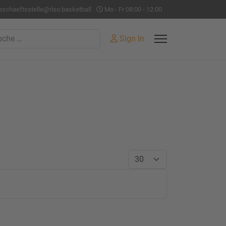
eschaeftsstelle@rlso.basketball
Mo - Fr 08:00 - 12:00
hen
Sign In
Anzeige #