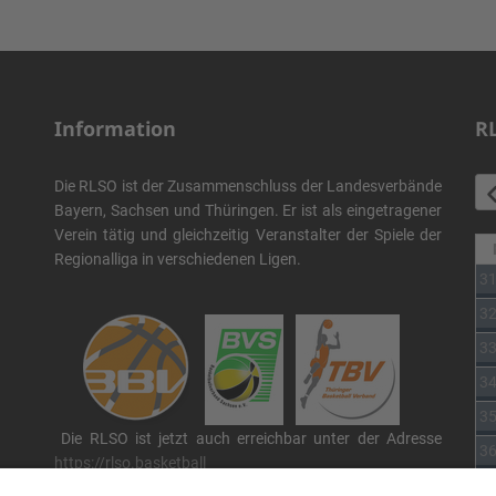
Information
R
Die RLSO ist der Zusammenschluss der Landesverbände
Bayern, Sachsen und Thüringen. Er ist als eingetragener
Verein tätig und gleichzeitig Veranstalter der Spiele der
Regionalliga in verschiedenen Ligen.
3
3
3
3
3
Die RLSO ist jetzt auch erreichbar unter der Adresse
3
https://rlso.basketball