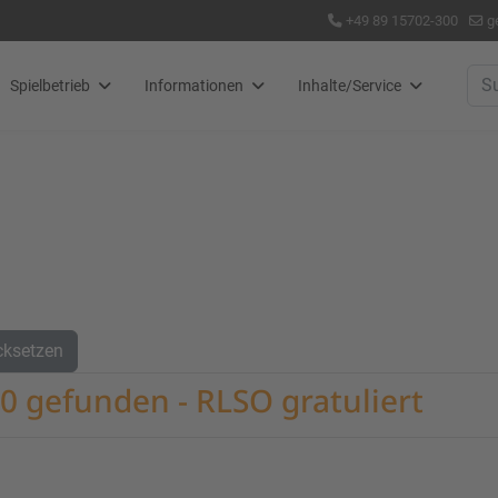
+49 89 15702-300
g
Suc
Spielbetrieb
Informationen
Inhalte/Service
cksetzen
0 gefunden - RLSO gratuliert