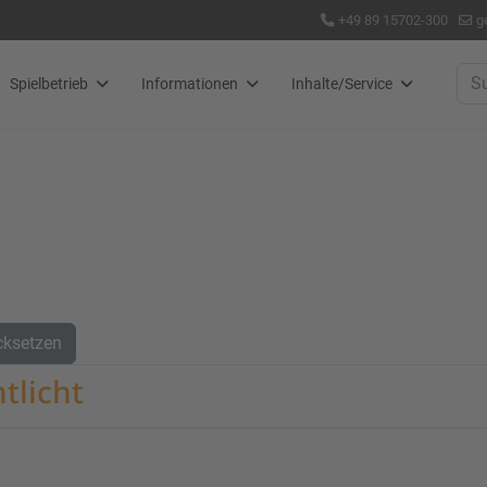
+49 89 15702-300
g
Suc
Spielbetrieb
Informationen
Inhalte/Service
cksetzen
tlicht