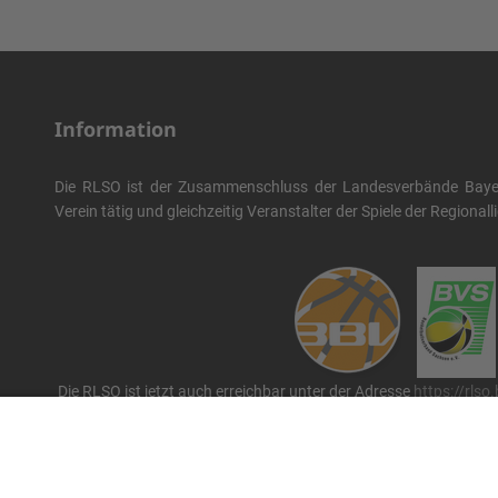
Information
Die RLSO ist der Zusammenschluss der Landesverbände Bayern
Verein tätig und gleichzeitig Veranstalter der Spiele der Regional
Die RLSO ist jetzt auch erreichbar unter der Adresse
https://rlso
Wir betreiben ...