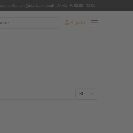
eschaeftsstelle@rlso.basketball
Mo - Fr 08:00 - 12:00
hen
Sign In
Anzeige #