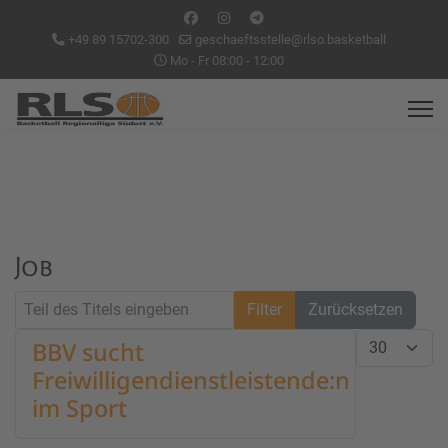
+49 89 15702-300
geschaeftsstelle@rlso.basketball
Mo - Fr 08:00 - 12:00
Job
Teil des Titels eingeben
Filter
Zurücksetzen
Anzeige #
BBV sucht
Freiwilligendienstleistende:n
im Sport