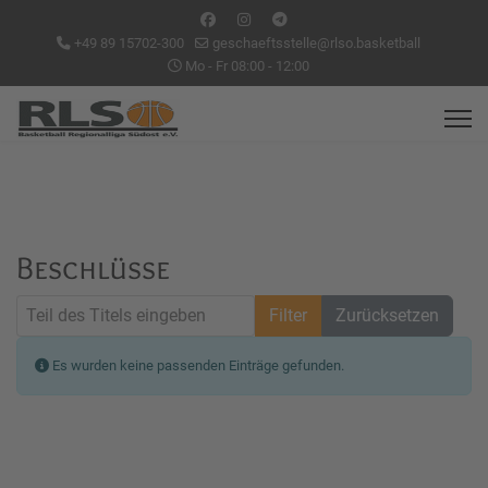
+49 89 15702-300
geschaeftsstelle@rlso.basketball
Mo - Fr 08:00 - 12:00
Beschlüsse
Teil des Titels eingeben
Filter
Zurücksetzen
Anzeige #
Information
Es wurden keine passenden Einträge gefunden.