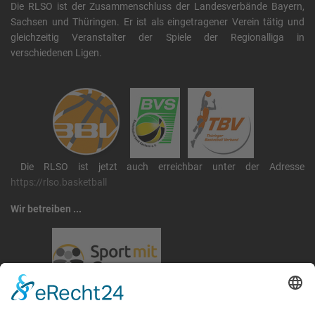
Die RLSO ist der Zusammenschluss der Landesverbände Bayern,
Sachsen und Thüringen. Er ist als eingetragener Verein tätig und
gleichzeitig Veranstalter der Spiele der Regionalliga in
verschiedenen Ligen.
Die RLSO ist jetzt auch erreichbar unter der Adresse
https://rlso.basketball
Wir betreiben ...
RLSO Minikalender