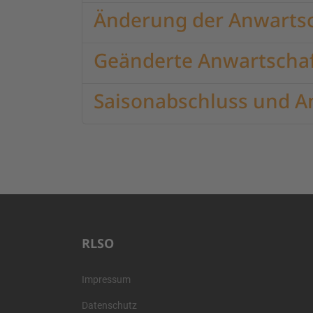
Änderung der Anwartsc
Geänderte Anwartscha
Saisonabschluss und A
RLSO
Impressum
Datenschutz