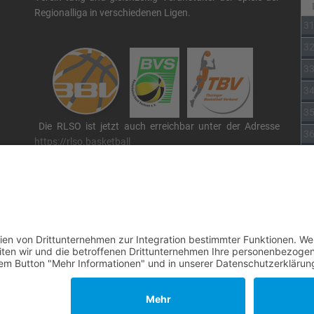
Regionalliga in verschiedenen Ligen.
3
3
3
3
3
Die RLSO ist jetzt auch erreichbar unter der Adresse
3
https://rlso.basketball
Wir betreiben ...
 By
JoomShaper