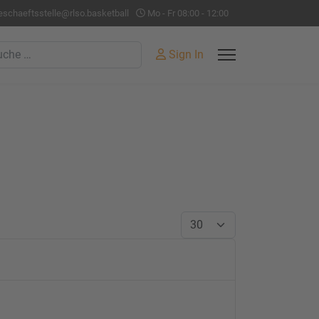
eschaeftsstelle@rlso.basketball
Mo - Fr 08:00 - 12:00
hen
Sign In
Anzeige #