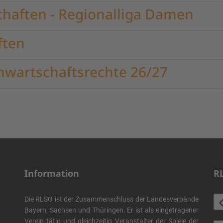
haften - Regionalliga Damen
ften
nwartschaftsrechte 26/27
Information
R
Die RLSO ist der Zusammenschluss der Landesverbände
Bayern, Sachsen und Thüringen. Er ist als eingetragener
Verein tätig und gleichzeitig Veranstalter der Spiele der