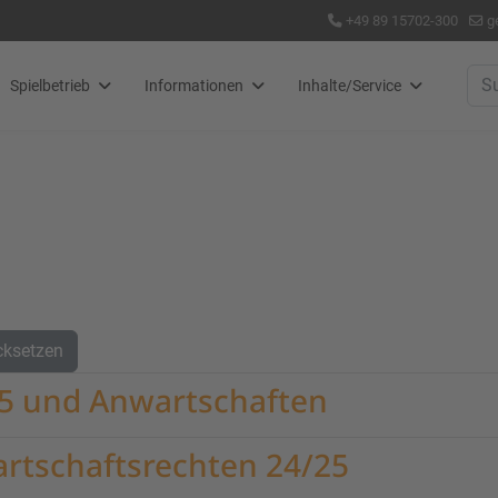
+49 89 15702-300
g
Suc
Spielbetrieb
Informationen
Inhalte/Service
cksetzen
25 und Anwartschaften
rtschaftsrechten 24/25