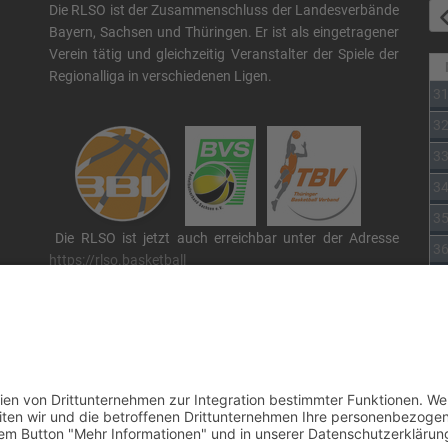
Die RLSO ist der Zusammenschluss der Landesverbände
Bayern, Sachsen und Thüringen. Er ist als eingetragener
Verein tätig und gleichzeitig Veranstalter der Spiele der
Regionalliga in verschiedenen Ligen.
3
3
3
3
3
Die RLSO ist jetzt auch erreichbar unter der Adresse
3
https://rlso.basketball
Wir betreiben ...