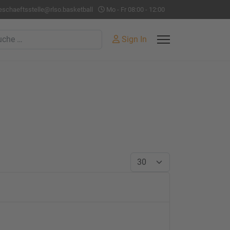
eschaeftsstelle@rlso.basketball
Mo - Fr 08:00 - 12:00
hen
Sign In
Anzeige #