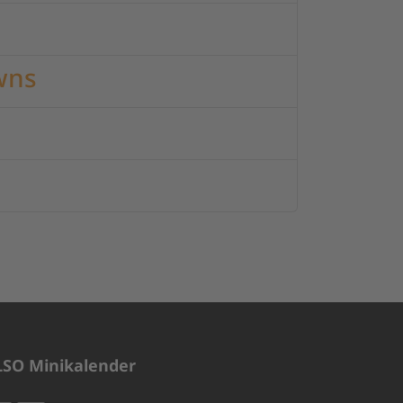
wns
LSO Minikalender