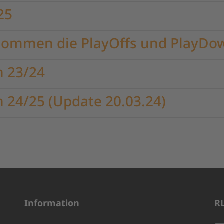
25
kommen die PlayOffs und PlayDo
n 23/24
n 24/25 (Update 20.03.24)
Information
R