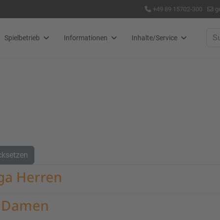
+49 89 15702-300
g
Suc
Spielbetrieb
Informationen
Inhalte/Service
cksetzen
iga Herren
a Damen