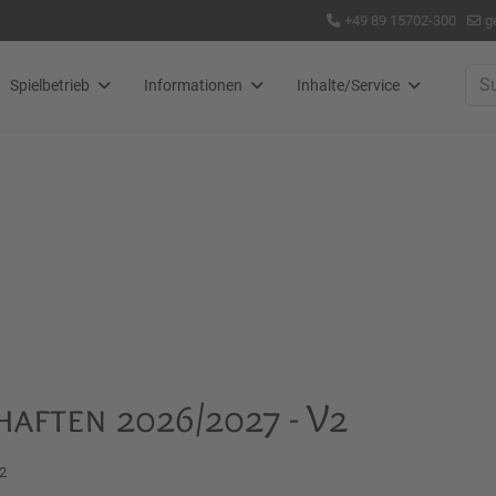
+49 89 15702-300
g
Suc
Spielbetrieb
Informationen
Inhalte/Service
ften 2026/2027 - V2
12