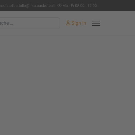
eschaeftsstelle@rlso.basketball
Mo - Fr 08:00 - 12:00
hen
Sign In