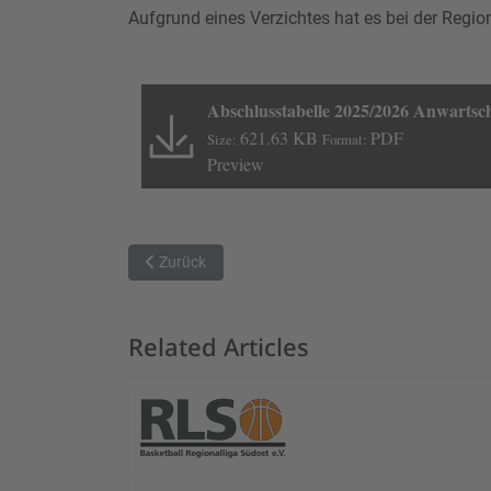
Aufgrund eines Verzichtes hat es bei der Reg
Abschlusstabelle 2025/2026 Anwartsch
621.63 KB
PDF
Size:
Format:
Preview
Vorheriger Beitrag: Einladung zur Mitgliedervers
Zurück
Related Articles