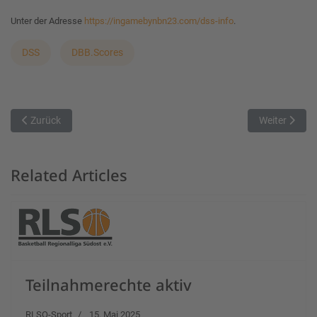
Unter der Adresse
https://ingamebynbn23.com/dss-info
.
DSS
DBB.Scores
Vorheriger Beitrag: Webinar: Erstellung der Presseberichte
Nächster Bei
Zurück
Weiter
Related Articles
Teilnahmerechte aktiv
RLSO-Sport
15. Mai 2025