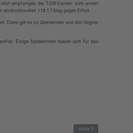
n. Jetzt empfangen die TGW-Damen zum ersten
 eindrucksvollen 118:17-Sieg gegen Erfurt.
en. Diese gilt es zu überwinden und den Gegner
eifen. Einige Spielerinnen haben sich für das
Nächster Beitrag: Gelungener
Weiter