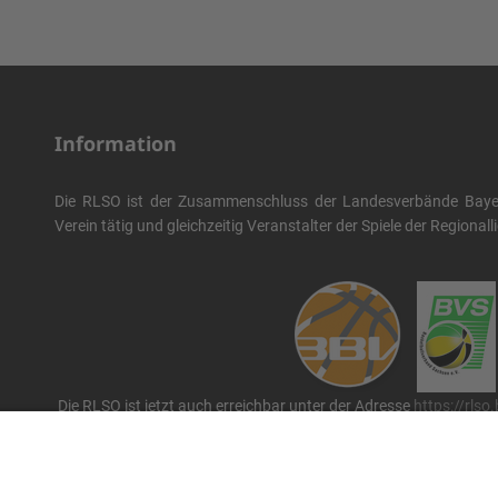
Information
Die RLSO ist der Zusammenschluss der Landesverbände Bayern
Verein tätig und gleichzeitig Veranstalter der Spiele der Regional
Die RLSO ist jetzt auch erreichbar unter der Adresse
https://rlso
Wir betreiben ...