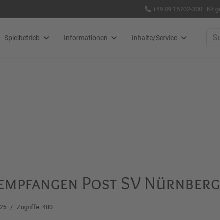
+49 89 15702-300
g
Suc
Spielbetrieb
Informationen
Inhalte/Service
empfangen Post SV Nürnberg
025
Zugriffe: 480