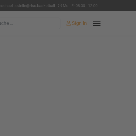
eschaeftsstelle@rlso.basketball
Mo - Fr 08:00 - 12:00
hen
Sign In