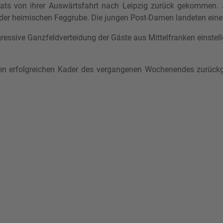
cats von ihrer Auswärtsfahrt nach Leipzig zurück gekomme
der heimischen Feggrube. Die jungen Post-Damen landeten einen
essive Ganzfeldverteidung der Gäste aus Mittelfranken einstell
en erfolgreichen Kader des vergangenen Wochenendes zurückgr
rts Regionalliga-Damen geben Heimdebüt