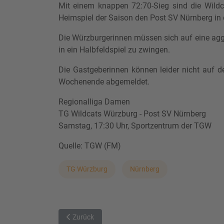
Mit einem knappen 72:70-Sieg sind die Wild
Heimspiel der Saison den Post SV Nürnberg in 
Die Würzburgerinnen müssen sich auf eine aggr
in ein Halbfeldspiel zu zwingen.
Die Gastgeberinnen können leider nicht auf d
Wochenende abgemeldet.
Regionalliga Damen
TG Wildcats Würzburg - Post SV Nürnberg
Samstag, 17:30 Uhr, Sportzentrum der TGW
Quelle: TGW (FM)
TG Würzburg
Nürnberg
Vorheriger Beitrag: Premiere im Löwenkäfig: Erfu
Zurück