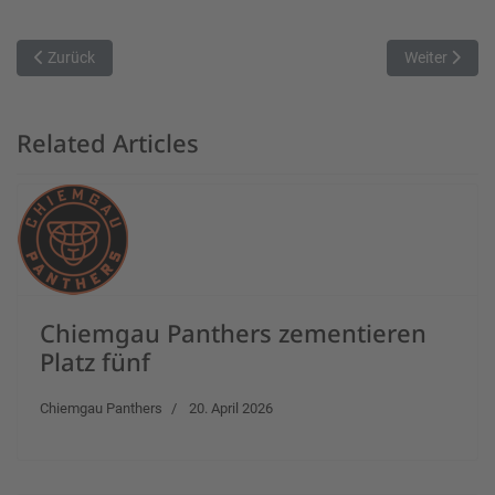
Vorheriger Beitrag: Jena zu Gast in Regensburg
Nächster Beit
Zurück
Weiter
Related Articles
Chiemgau Panthers zementieren
Platz fünf
Chiemgau Panthers
20. April 2026