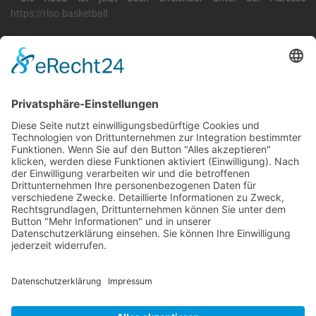
https://rlso.basketball
Wir betreiben ...
RLSO Minikalender
August 2026
Mo
Di
Mi
Do
Fr
Sa
So
31
27
28
29
30
31
1
2
32
3
4
5
6
7
8
9
33
10
11
12
13
14
15
16
34
17
18
19
20
21
22
23