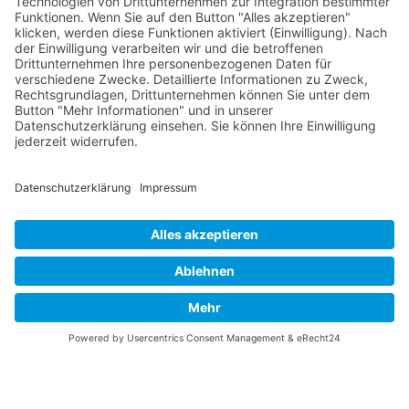
RLSO Minikalender
August 2026
Mo
Di
Mi
Do
Fr
Sa
So
31
27
28
29
30
31
1
2
32
3
4
5
6
7
8
9
33
10
11
12
13
14
15
16
34
17
18
19
20
21
22
23
35
24
25
26
27
28
29
30
36
31
1
2
3
4
5
6
© 2026 Basketball Regionalliga Südost e.V. Designed By
JoomShaper