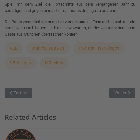
Spiel, mit dem Ziel, die Fortschritte aus dem vergangenen Jahr zu
bestätigen und gegen eines der Top-Teams der Liga zu bestehen.
Die Partie verspricht spannend zu werden und die Fans dürfen sich auf ein
intensives Duell freuen. Es bleibt abzuwarten, ob die Gastgeberinnen die
Gäste aus München überraschen können.
RLD
München Basket
TSV 1861 Nördlingen
Nördlingen
München
Vorheriger Beitrag: Erstes Heimspiel im neuen Jahr für die Mädels 
Nächster Beit
Zurück
Weiter
Related Articles