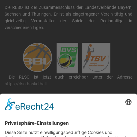
Die RLSO ist der Zusammenschluss der Landesverbände Bayern,
Sachsen und Thüringen. Er ist als eingetragener Verein tätig und
gleichzeitig Veranstalter der Spiele der Regionalliga in
verschiedenen Ligen.
Die RLSO ist jetzt auch erreichbar unter der Adresse
https://rlso.basketball
Wir betreiben ...