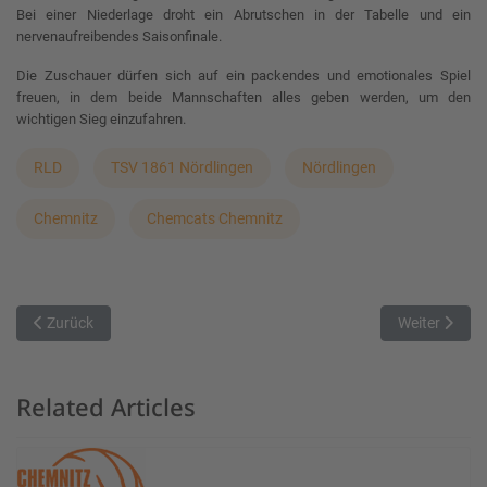
Bei einer Niederlage droht ein Abrutschen in der Tabelle und ein
nervenaufreibendes Saisonfinale.
Die Zuschauer dürfen sich auf ein packendes und emotionales Spiel
freuen, in dem beide Mannschaften alles geben werden, um den
wichtigen Sieg einzufahren.
RLD
TSV 1861 Nördlingen
Nördlingen
Chemnitz
Chemcats Chemnitz
Vorheriger Beitrag: Härtetest Nummer 1
Nächster Bei
Zurück
Weiter
Related Articles