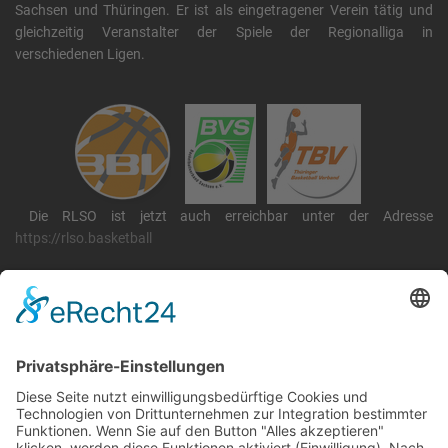
Sachsen und Thüringen. Er ist als eingetragener Verein tätig und
gleichzeitig Veranstalter der Spiele der Regionalliga in
verschiedenen Ligen.
Die RLSO ist jetzt auch erreichbar unter der Adresse
https://rlso.basketball
Wir betreiben ...
RLSO Minikalender