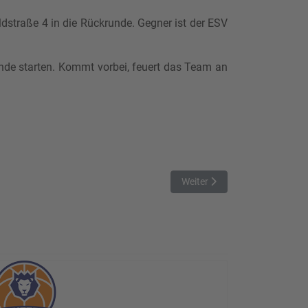
straße 4 in die Rückrunde. Gegner ist der ESV
unde starten. Kommt vorbei, feuert das Team an
Nächster Beitrag: Rückrunde
Weiter