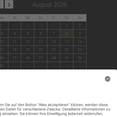
August 2026
Mo
Di
Mi
Do
Fr
Sa
So
1
27
28
29
30
31
1
2
2
3
4
5
6
7
8
9
3
10
11
12
13
14
15
16
4
17
18
19
20
21
22
23
5
24
25
26
27
28
29
30
6
31
1
2
3
4
5
6
×
Fehler
view=events&limit=0&format=raw&module_id=168&Itemid=
7&list%5Bstart-date%5D=2026-07-