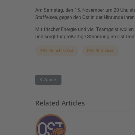
Am Samstag, den 15. November um 20 Uhr, star
Staffelsee, gegen den Ost in der Hinrunde ihren
Mit frischer Energie und viel Teamgeist wolle
und sorgt für großartige Stimmung im Ost-Dom
TSV München Ost
ESV Staffelsee
Vorheriger Beitrag: Spannendes Spiel gegen den T
Zurück
Related Articles