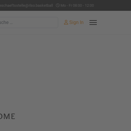
eschaeftsstelle@rlso.basketball
Mo - Fr 08:00 - 12:00
hen
Sign In
dome