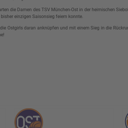
ten die Damen des TSV München-Ost in der heimischen Siebold
 bisher einzigen Saisonsieg feiern konnte.
n die Ostgirls daran anknüpfen und mit einem Sieg in die Rückr
e!
abellennachbarn