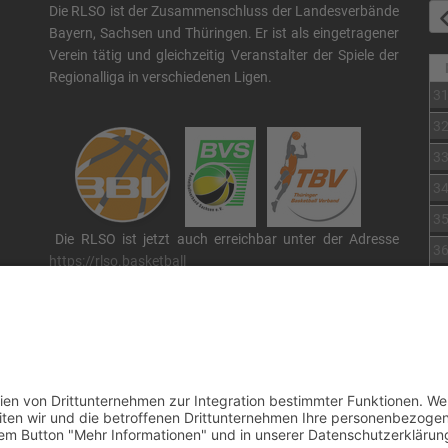
Die RLSO ist der Zusammenschluss der Landesverbände
Bayern, Sachsen und Thüringen. Er ist als eingetragener
Verein tätig und gleichzeitig Veranstalter der Spiele der
Regionalliga in verschiedenen Ligen.
3
3
3
3
3
Die RLSO ist jetzt auch erreichbar unter der Adresse
3
https://rlso.basketball
Wir betreiben ...