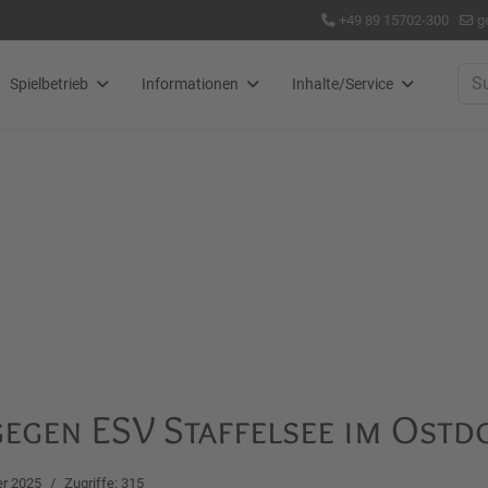
+49 89 15702-300
g
Suc
Spielbetrieb
Informationen
Inhalte/Service
egen ESV Staffelsee im Ost
r 2025
Zugriffe: 315