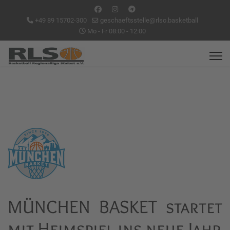
+49 89 15702-300
geschaeftsstelle@rlso.basketball
Mo - Fr 08:00 - 12:00
MÜNCHEN BASKET startet
mit Heimspiel ins neue Jahr