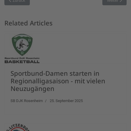
Vorheriger Beitrag: Marktheidenfeld empfängt Post SV Nürnberg
Nächster Bei
Zurück
Weiter
Related Articles
Sportbund-Damen starten in
Regionalligasaison - mit vielen
Neuzugängen
SB DJK Rosenheim
25. September 2025