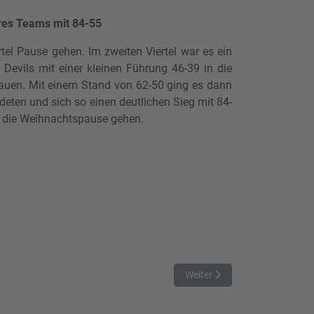
res Teams mit 84-55
tel Pause gehen. Im zweiten Viertel war es ein
Devils mit einer kleinen Führung 46-39 in die
bauen. Mit einem Stand von 62-50 ging es dann
deten und sich so einen deutlichen Sieg mit 84-
in die Weihnachtspause gehen.
Nächster Beitrag: Young Kanga
Weiter