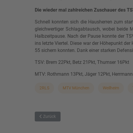
Die wieder mal zahlreichen Zuschauer des T
Schnell konnten sich die Hausherren zum start
gleichwertiger Schlagabtausch, wobei beide M
Halbzeitpause. Nach der Pause konnte der TSV
ins letzte Viertel. Diese war der Höhepunkt de
55 sichern konnten. Dank einer starken Defens
TSV: Brem 22Pkt, Betz 21Pkt, Thumser 16Pkt
MTV: Rothmann 13Pkt, Jäger 12Pkt, Herrmann
2RLS
MTV München
Weilheim
Vorheriger Beitrag: TSV Weilheim bezwingt MTV 18
Zurück