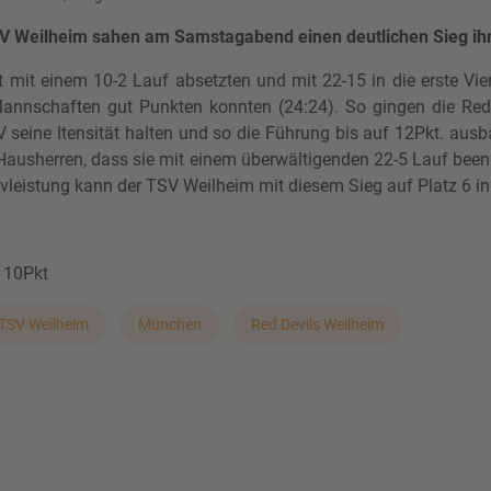
SV Weilheim sahen am Samstagabend einen deutlichen Sieg ih
 mit einem 10-2 Lauf absetzten und mit 22-15 in die erste Vier
annschaften gut Punkten konnten (24:24). So gingen die Red 
 seine Itensität halten und so die Führung bis auf 12Pkt. aus
r Hausherren, dass sie mit einem überwältigenden 22-5 Lauf been
ivleistung kann der TSV Weilheim mit diesem Sieg auf Platz 6 
 10Pkt
TSV Weilheim
München
Red Devils Weilheim
79 München klar mit 84:55