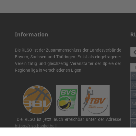
Information
R
Die RLSO ist der Zusammenschluss der Landesverbände
Bayern, Sachsen und Thüringen. Er ist als eingetragener
Verein tätig und gleichzeitig Veranstalter der Spiele der
Regionalliga in verschiedenen Ligen.
3
3
3
3
3
Die RLSO ist jetzt auch erreichbar unter der Adresse
3
https://rlso.basketball