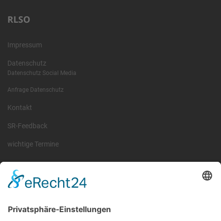
RLSO
Impressum
Datenschutz
Datenschutz Social Media
Anfrage Datenschutz
Kontakt
SR-Feedback
wichtige Termine
Information
Die RLSO ist der Zusammenschluss der Landesverbände Bayern,
Sachsen und Thüringen. Er ist als eingetragener Verein tätig und
gleichzeitig Veranstalter der Spiele der Regionalliga in