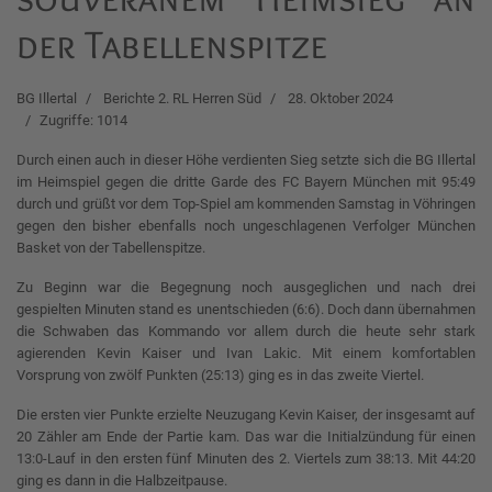
der Tabellenspitze
BG Illertal
Berichte 2. RL Herren Süd
28. Oktober 2024
Zugriffe: 1014
Durch einen auch in dieser Höhe verdienten Sieg setzte sich die BG Illertal
im Heimspiel gegen die dritte Garde des FC Bayern München mit 95:49
durch und grüßt vor dem Top-Spiel am kommenden Samstag in Vöhringen
gegen den bisher ebenfalls noch ungeschlagenen Verfolger München
Basket von der Tabellenspitze.
Zu Beginn war die Begegnung noch ausgeglichen und nach drei
gespielten Minuten stand es unentschieden (6:6). Doch dann übernahmen
die Schwaben das Kommando vor allem durch die heute sehr stark
agierenden Kevin Kaiser und Ivan Lakic. Mit einem komfortablen
Vorsprung von zwölf Punkten (25:13) ging es in das zweite Viertel.
Die ersten vier Punkte erzielte Neuzugang Kevin Kaiser, der insgesamt auf
20 Zähler am Ende der Partie kam. Das war die Initialzündung für einen
13:0-Lauf in den ersten fünf Minuten des 2. Viertels zum 38:13. Mit 44:20
ging es dann in die Halbzeitpause.