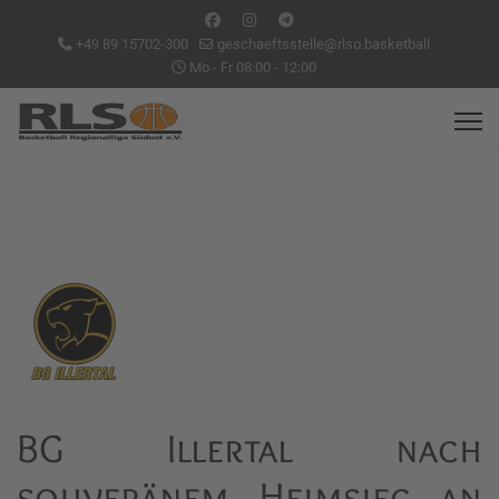
+49 89 15702-300
geschaeftsstelle@rlso.basketball
Mo - Fr 08:00 - 12:00
BG Illertal nach
souveränem Heimsieg an