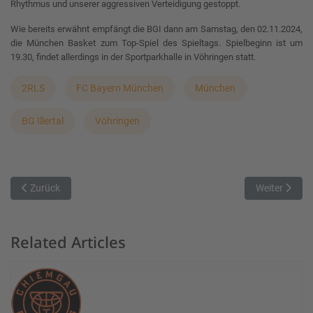
Rhythmus und unserer aggressiven Verteidigung gestoppt.
Wie bereits erwähnt empfängt die BGI dann am Samstag, den 02.11.2024,
die München Basket zum Top-Spiel des Spieltags. Spielbeginn ist um
19.30, findet allerdings in der Sportparkhalle in Vöhringen statt.
2RLS
FC Bayern München
München
BG Illertal
Vöhringen
Vorheriger Beitrag: Der MTV 1879 München unterliegt den Dachau S
Nächster Bei
Zurück
Weiter
Related Articles