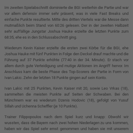
Im zweiten Spielabschnitt dominierte die BGI weiterhin die Partie und war
vor allem defensiv immer sehr präsent, was in viele Fast Breaks und
einfache Punkte resultierte. Mitte des dritten Viertels war die Messe dann
mutmaßlich beim Stand von 60:26 gelesen. Der in der zweiten Halbzeit
sehr auffällige Jungstar Joshua Hauke erzielte die letzten Punkte zum
68:35, ehe es in den Schlussabschnitt ging.
Wiederum Kevin Kaiser erzielte die ersten zwei Körbe für die BGI, ehe
Joshua Hauke mit fünf Punkten in Folge den Deckel drauf machte und die
Führung auf 37 Punkte erhöhte (77:40 in der 34. Minute). Er stach vor
allem durch gute Verteidigung und mutige Aktionen im Angriff hervor. Im
Anschluss kam die beste Phase des Top-Scorers der Partie in Form von
Ivan Lakic. Zehn der letzten 18 Punkte gingen auf sein Konto.
Ivan Lakic mit 25 Punkten, Kevin Kaiser mit 20, sowie Leo Vrkas (18),
sammelten die meisten Punkte auf Seiten der Schwaben. Bei den
Münchnern war es wiederum Dzenis Hodovic (18), gefolgt von Yusuf
Sillah und Uchenna Scheffler (je 10 Punkte).
Trainer Filippopoulos nach dem Spiel kurz und knapp: Obwohl wir
wussten, dass die Bayern nach zwei hohen Niederlagen zu uns kommen,
haben wir das Spiel sehr ernst genommen und haben sie mit unserem