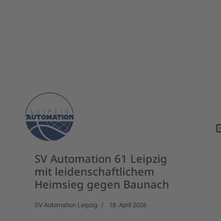
e DJK Neustadt gegen Dresden
SV Automation 61 Leipzig
mit leidenschaftlichem
Heimsieg gegen Baunach
SV Automation Leipzig
18. April 2026