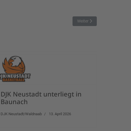
Nächster Beitrag: DJK Eggols
Weiter
DJK Neustadt unterliegt in
Baunach
DJK Neustadt/Waldnaab
13. April 2026