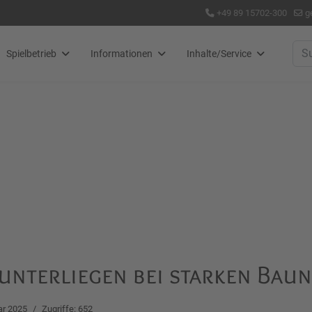
+49 89 15702-300
g
Suc
Spielbetrieb
Informationen
Inhalte/Service
 unterliegen bei starken Bau
ar 2025
Zugriffe: 652