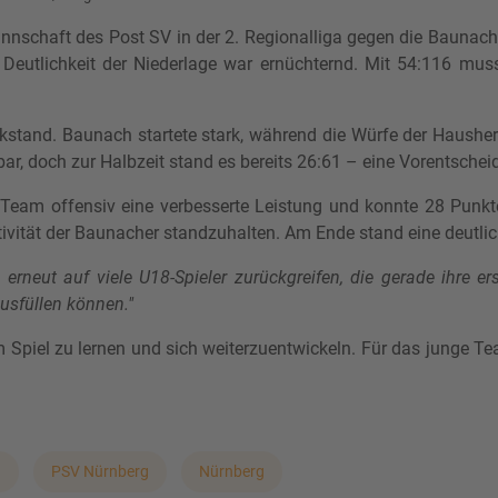
nschaft des Post SV in der 2. Regionalliga gegen die Baunach 
 Deutlichkeit der Niederlage war ernüchternd. Mit 54:116 mu
stand. Baunach startete stark, während die Würfe der Hausher
ar, doch zur Halbzeit stand es bereits 26:61 – eine Vorentschei
 Team offensiv eine verbesserte Leistung und konnte 28 Punkte 
ivität der Baunacher standzuhalten. Am Ende stand eine deutlic
 erneut auf viele U18-Spieler zurückgreifen, die gerade ihre 
ausfüllen können."
dem Spiel zu lernen und sich weiterzuentwickeln. Für das junge 
h
PSV Nürnberg
Nürnberg