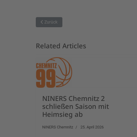
Vorheriger Beitrag: Knappe Heimniederlage für di
Zurück
Related Articles
NINERS Chemnitz 2
schließen Saison mit
Heimsieg ab
NINERS Chemnitz
25. April 2026