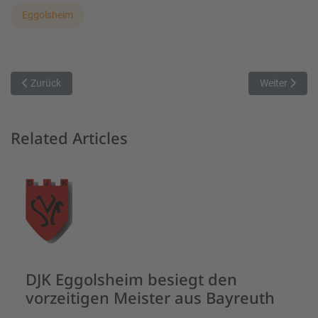
Eggolsheim
Vorheriger Beitrag: Rocketsreserve muss sich Ninersreserve geschl
Nächster Beit
Zurück
Weiter
Related Articles
DJK Eggolsheim besiegt den
vorzeitigen Meister aus Bayreuth