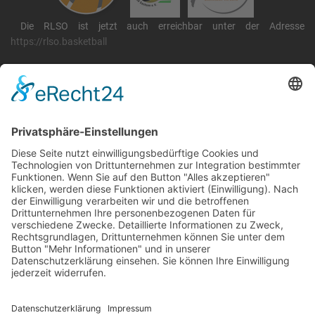
Die RLSO ist jetzt auch erreichbar unter der Adresse
https://rlso.basketball
Wir betreiben ...
RLSO Minikalender
August 2026
Mo
Di
Mi
Do
Fr
Sa
So
31
27
28
29
30
31
1
2
32
3
4
5
6
7
8
9
33
10
11
12
13
14
15
16