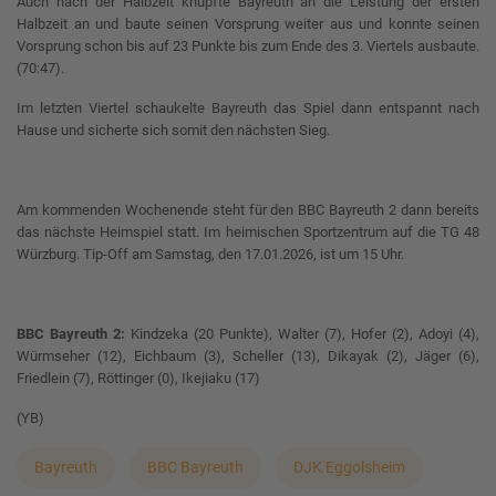
Auch nach der Halbzeit knüpfte Bayreuth an die Leistung der ersten
Halbzeit an und baute seinen Vorsprung weiter aus und konnte seinen
Vorsprung schon bis auf 23 Punkte bis zum Ende des 3. Viertels ausbaute.
(70:47).
Im letzten Viertel schaukelte Bayreuth das Spiel dann entspannt nach
Hause und sicherte sich somit den nächsten Sieg.
Am kommenden Wochenende steht für den BBC Bayreuth 2 dann bereits
das nächste Heimspiel statt. Im heimischen Sportzentrum auf die TG 48
Würzburg. Tip-Off am Samstag, den 17.01.2026, ist um 15 Uhr.
BBC Bayreuth 2:
Kindzeka (20 Punkte), Walter (7), Hofer (2), Adoyi (4),
Würmseher (12), Eichbaum (3), Scheller (13), Dikayak (2), Jäger (6),
Friedlein (7), Röttinger (0), Ikejiaku (17)
(YB)
Bayreuth
BBC Bayreuth
DJK Eggolsheim