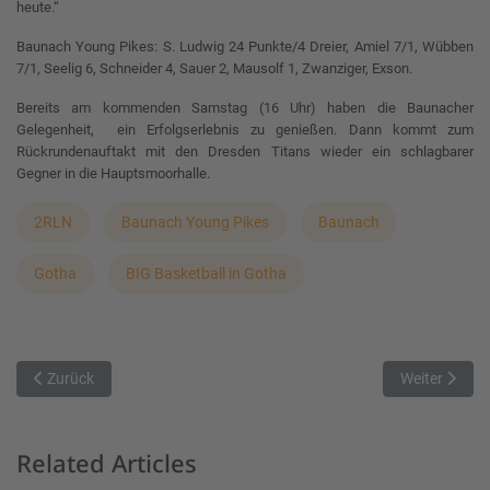
heute.“
Baunach Young Pikes: S. Ludwig 24 Punkte/4 Dreier, Amiel 7/1, Wübben
7/1, Seelig 6, Schneider 4, Sauer 2, Mausolf 1, Zwanziger, Exson.
Bereits am kommenden Samstag (16 Uhr) haben die Baunacher
Gelegenheit, ein Erfolgserlebnis zu genießen. Dann kommt zum
Rückrundenauftakt mit den Dresden Titans wieder ein schlagbarer
Gegner in die Hauptsmoorhalle.
2RLN
Baunach Young Pikes
Baunach
Gotha
BIG Basketball in Gotha
Vorheriger Beitrag: BBC Bayreuth 2 zurück in der Erfolgsspur
Nächster Bei
Zurück
Weiter
Related Articles