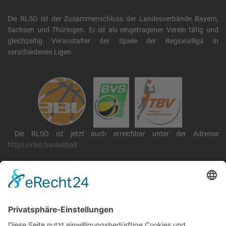
Die RLSO ist der Zusammenschluss der Landesverbände Bayern,
Sachsen und Thüringen. Er ist als eingetragener Verein tätig und
gleichzeitig Veranstalter der Spiele der Regionalliga in
verschiedenen Ligen.
Die RLSO ist jetzt auch erreichbar unter der Adresse
https://rlso.basketball
Wir betreiben ...