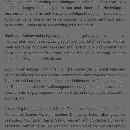
sich ein weiterer Kantersieg der Thüringer an und zur Pause (22:46) ging
es für die jungen Hechte eigentlich nur noch darum, die Niederlage in
Grenzen zu halten. Erfreulich war zu dem Zeitpunkt dagegen, dass der erst
15-jährige Jamal Seelig bei seinem Debüt im grünweißen Trikot gleich
seine ersten Punkte in der Regionalliga erzielen konnte.
Nach dem Seitenwechsel gelang es zunächst gut dagegen zu halten, als
man vor allem durch Sean Ludwig sogar leicht auf 53:31 verkürzen konnte.
Dann allerdings drückten Nellessen (19), Brand (18) und Zimmermann
(16/4 Dreier) wieder aufs Tempo und bauten ihren Vorsprung vor dem
letzten Viertel weiter auf 69:40 aus.
Auch in den letzten 10 Minuten duldete Gäste-Coach Kemal Velishaev
keine Nachlässigkeiten bei seiner Mannschaft. Immer wieder trieb er sein
Team an und korrigierte auch nur leichte Fehleransätze. Trotzdem zeigten
die Baunacher keinerlei Auflösungserscheinungen, sondern versuchten
alles, um die Begegnung ordentlich zu Ende zu bringen, was letztendlich
auch gelang.
Coach Jörg Mausolf nach dem Spiel: „Trotz hoher Niederlage kann ich der
Mannschaft keinen Vorwurf machen. Die Jungs haben alles gegeben.
Besonders Youngster Jamal Seelig verdient ein Sonderlob für seinen
beherzten Auftritt heute. Es war sein erstes Spiel im Seniorenbereich