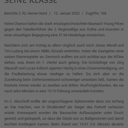
Berichte 2. RL Herren Nord
12. Januar 2025
Zugriffe: 768
Keine Chance hatten die stark ersatzgeschwächten Baunach Young Pikes
gegen den Tabellenführer der 2. Regionalliga aus Gotha und mussten in
einer einseitigen Begegnung eine 51:94 Niederlage einstecken.
Nachdem sich am Vortag zu allem Unglück auch noch Jonas Mendl und
Tim Ludwig bei einem NBBL-Einsatz verletzten, traten die Gastgeber ohne
sieben Stammspieler an. Dennoch wollten sie sich achtbar aus der Affäre
ziehen, was ihnen im 1. Viertel auch gelang. Die Schützlinge von Jörg
Mausolf und Lucas Kolloch agierten häufig in einer Zonenverteidigung, um
die Foulbelastung etwas niedriger zu halten. Da sich aber so die
Zuordnung beim Defensivrebound schwieriger umsetzen ließ, kamen die
Rockets immer wieder zu zweiten und dritten Wurfmöglichkeiten, die sie
nach zehn Minuten in eine 15:10 Führung umwandeln konnten.
Im 2. Abschnitt wollte der ungeschlagene Spitzenreiter dann von Anfang
an klar machen, wer in Strullendorf als Sieger das Parkett verlassen
würde. Konsequent wurden die Baunacher Aufbauspieler unter Druck
gesetzt und gedoppelt, so dass die Gäste nun zu Ballgewinnen und damit
leichten Korblegern kamen. Beim Stand von 14:31 (14. Minute) deutete