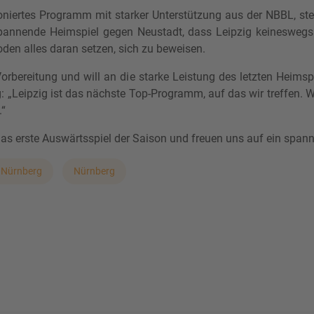
niertes Programm mit starker Unterstützung aus der NBBL, steh
pannende Heimspiel gegen Neustadt, dass Leipzig keineswegs 
den alles daran setzen, sich zu beweisen.
orbereitung und will an die starke Leistung des letzten Heims
 „Leipzig ist das nächste Top-Programm, auf das wir treffen. Wi
.“
as erste Auswärtsspiel der Saison und freuen uns auf ein span
 Nürnberg
Nürnberg
l geknackt werden