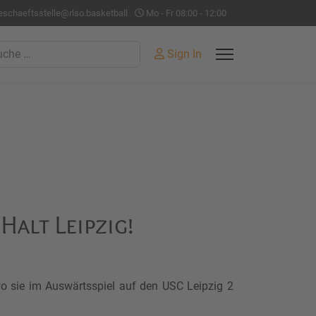
eschaeftsstelle@rlso.basketball
Mo - Fr 08:00 - 12:00
hen
Sign In
Halt Leipzig!
o sie im Auswärtsspiel auf den USC Leipzig 2