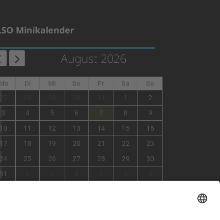
LSO Minikalender
August 2026
Mo
Di
Mi
Do
Fr
Sa
So
1
27
28
29
30
31
1
2
2
3
4
5
6
7
8
9
3
10
11
12
13
14
15
16
4
17
18
19
20
21
22
23
5
24
25
26
27
28
29
30
6
31
1
2
3
4
5
6