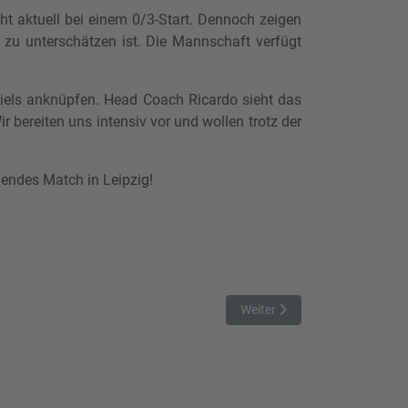
t aktuell bei einem 0/3-Start. Dennoch zeigen
zu unterschätzen ist. Die Mannschaft verfügt
piels anknüpfen. Head Coach Ricardo sieht das
r bereiten uns intensiv vor und wollen trotz der
nendes Match in Leipzig!
Nächster Beitrag: Rockets mi
Weiter