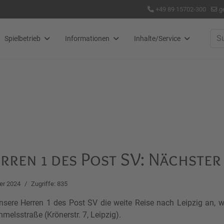
+49 89 15702-300
g
Suc
Spielbetrieb
Informationen
Inhalte/Service
ren 1 des Post SV: Nächster 
er 2024
Zugriffe: 835
sere Herren 1 des Post SV die weite Reise nach Leipzig an, w
Ihmelsstraße (Krönerstr. 7, Leipzig).