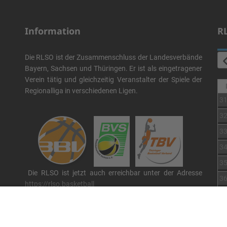
Information
R
Die RLSO ist der Zusammenschluss der Landesverbände
Bayern, Sachsen und Thüringen. Er ist als eingetragener
Verein tätig und gleichzeitig Veranstalter der Spiele der
Regionalliga in verschiedenen Ligen.
3
3
3
3
3
Die RLSO ist jetzt auch erreichbar unter der Adresse
3
https://rlso.basketball
Wir betreiben ...