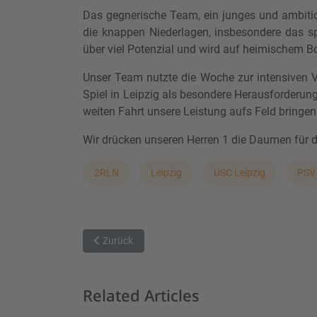
Das gegnerische Team, ein junges und ambitio
die knappen Niederlagen, insbesondere das s
über viel Potenzial und wird auf heimischem Bo
Unser Team nutzte die Woche zur intensiven V
Spiel in Leipzig als besondere Herausforderung:
weiten Fahrt unsere Leistung aufs Feld bringen
Wir drücken unseren Herren 1 die Daumen für d
2RLN
Leipzig
USC Leipzig
PSV
Vorheriger Beitrag: Bollwerk aus der Oberpfalz sol
Zurück
Related Articles