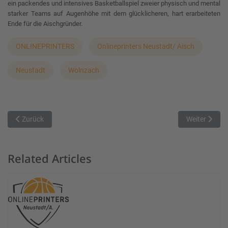
ein packendes und intensives Basketballspiel zweier physisch und mental
starker Teams auf Augenhöhe mit dem glücklicheren, hart erarbeiteten
Ende für die Aischgründer.
ONLINEPRINTERS
Onlineprinters Neustadt/ Aisch
Neustadt
Wolnzach
Vorheriger Beitrag: Vierter Sieg in Folge: TVA gewinnt gegen Neust
Nächster Beit
Zurück
Weiter
Related Articles