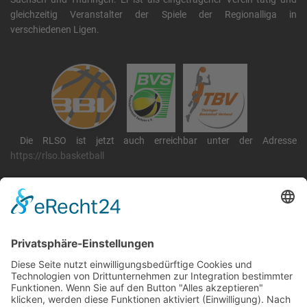
gleichzeitig Veranstalter der Spiele der Regionalliga in
verschiedenen Ligen.
Die RLSO ist jetzt auch erreichbar unter der Adresse
https://rlso.basketball
Wir betreiben ...
RLSO Minikalender