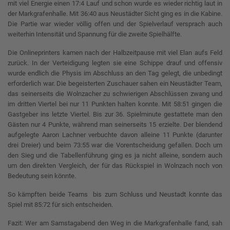
mit viel Energie einen 17:4 Lauf und schon wurde es wieder richtig laut in
der Markgrafenhalle. Mit 36:40 aus Neustädter Sicht ging es in die Kabine.
Die Partie war wieder völlig offen und der Spielverlauf versprach auch
weiterhin Intensität und Spannung für die zweite Spielhälfte.
Die Onlineprinters kamen nach der Halbzeitpause mit viel Elan aufs Feld
zurück. In der Verteidigung legten sie eine Schippe drauf und offensiv
wurde endlich die Physis im Abschluss an den Tag gelegt, die unbedingt
erforderlich war. Die begeisterten Zuschauer sahen ein Neustädter Team,
das seinerseits die Wolnzacher zu schwierigen Abschlüssen zwang und
im dritten Viertel bei nur 11 Punkten halten konnte. Mit 58:51 gingen die
Gastgeber ins letzte Viertel. Bis zur 36. Spielminute gestattete man den
Gästen nur 4 Punkte, während man seinerseits 15 erzielte. Der blendend
aufgelegte Aaron Lachner verbuchte davon alleine 11 Punkte (darunter
drei Dreier) und beim 73:55 war die Vorentscheidung gefallen. Doch um
den Sieg und die Tabellenführung ging es ja nicht alleine, sondern auch
um den direkten Vergleich, der für das Rückspiel in Wolnzach noch von
Bedeutung sein könnte.
So kämpften beide Teams
bis zum Schluss und Neustadt konnte das
Spiel mit 85:72 für sich entscheiden.
Fazit: Wer am Samstagabend den Weg in die Markgrafenhalle fand, sah