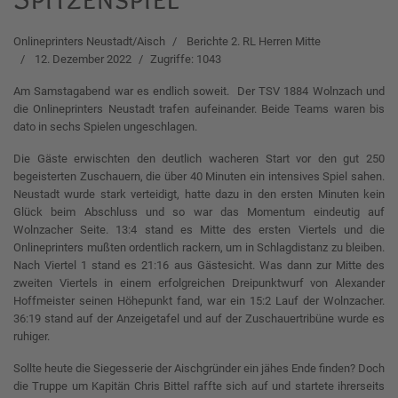
Onlineprinters Neustadt/Aisch
Berichte 2. RL Herren Mitte
12. Dezember 2022
Zugriffe: 1043
Am Samstagabend war es endlich soweit.
Der TSV 1884 Wolnzach und
die Onlineprinters Neustadt trafen aufeinander. Beide Teams waren bis
dato in sechs Spielen ungeschlagen.
Die Gäste erwischten den deutlich wacheren Start vor den gut 250
begeisterten Zuschauern, die über 40 Minuten ein intensives Spiel sahen.
Neustadt wurde stark verteidigt, hatte dazu in den ersten Minuten kein
Glück beim Abschluss und so war das Momentum eindeutig auf
Wolnzacher Seite. 13:4 stand es Mitte des ersten Viertels und die
Onlineprinters mußten ordentlich rackern, um in Schlagdistanz zu bleiben.
Nach Viertel 1 stand es 21:16 aus Gästesicht. Was dann zur Mitte des
zweiten Viertels in einem erfolgreichen Dreipunktwurf von Alexander
Hoffmeister seinen Höhepunkt fand, war ein 15:2 Lauf der Wolnzacher.
36:19 stand auf der Anzeigetafel und auf der Zuschauertribüne wurde es
ruhiger.
Sollte heute die Siegesserie der Aischgründer ein jähes Ende finden? Doch
die Truppe um Kapitän Chris Bittel raffte sich auf und startete ihrerseits