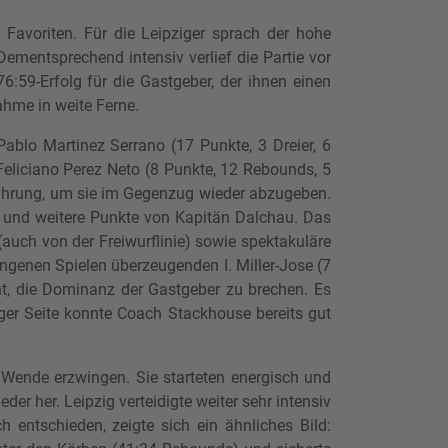
avoriten. Für die Leipziger sprach der hohe
ementsprechend intensiv verlief die Partie vor
6:59-Erfolg für die Gastgeber, der ihnen einen
ahme in weite Ferne.
Pablo Martinez Serrano (17 Punkte, 3 Dreier, 6
eliciano Perez Neto (8 Punkte, 12 Rebounds, 5
Führung, um sie im Gegenzug wieder abzugeben.
r) und weitere Punkte von Kapitän Dalchau. Das
uch von der Freiwurflinie) sowie spektakuläre
ngenen Spielen überzeugenden I. Miller-Jose (7
cht, die Dominanz der Gastgeber zu brechen. Es
iger Seite konnte Coach Stackhouse bereits gut
e Wende erzwingen. Sie starteten energisch und
der her. Leipzig verteidigte weiter sehr intensiv
entschieden, zeigte sich ein ähnliches Bild: