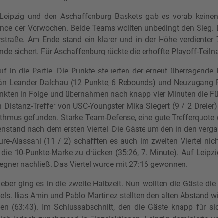
ipzig und den Aschaffenburg Baskets gab es vorab keinen F
mance der Vorwochen. Beide Teams wollten unbedingt den Sieg. D
traße. Am Ende stand ein klarer und in der Höhe verdienter 7
nde sichert. Für Aschaffenburg rückte die erhoffte Playoff-Teiln
f in die Partie. Die Punkte steuerten der erneut überragende 
pitän Leander Dalchau (12 Punkte, 6 Rebounds) und Neuzugang F
 Punkten in Folge und übernahmen nach knapp vier Minuten die 
 Distanz-Treffer von USC-Youngster Mika Siegert (9 / 2 Dreie
mus gefunden. Starke Team-Defense, eine gute Trefferquote (a
enstand nach dem ersten Viertel. Die Gäste um den in den verga
re-Alassani (11 / 2) schafften es auch im zweiten Viertel ni
die 10-Punkte-Marke zu drücken (35:26, 7. Minute). Auf Leipz
egner nachließ. Das Viertel wurde mit 27:16 gewonnen.
eber ging es in die zweite Halbzeit. Nun wollten die Gäste di
rtels. Ilias Amin und Pablo Martinez stellten den alten Abstand wie
(63:43). Im Schlussabschnitt, den die Gäste knapp für sich 