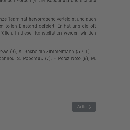
nter den Körben (41:34 Rebounds) und sicherte
nze Team hat hervorragend verteidigt und auch
n tollen Einstand gefeiert. Er hat uns die oft
füllen. In dieser Konstellation werden wir den
rews (3), A. Bakholdin-Zimmermann (5 / 1), L.
ioannou, S. Papenfuß (7), F. Perez Neto (8), M.
Nächster Beitrag: Titans III 
Weiter