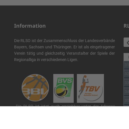
Information
R
Die RLSO ist der Zusammenschluss der Landesverbände
Bayern, Sachsen und Thüringen. Er ist als eingetragener
Verein tätig und gleichzeitig Veranstalter der Spiele der
Regionalliga in verschiedenen Ligen.
3
3
3
3
3
Die RLSO ist jetzt auch erreichbar unter der Adresse
3
https://rlso.basketball
Wir betreiben ...