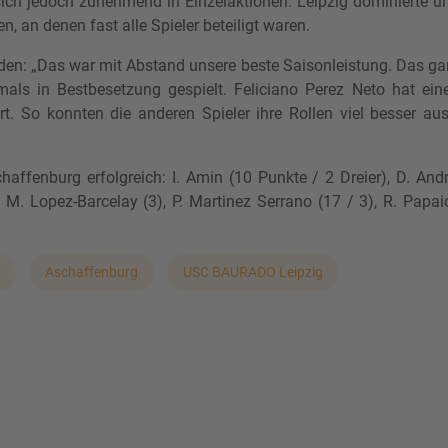
sich jedoch zunehmend in Einzelaktionen. Leipzig dominierte u
, an denen fast alle Spieler beteiligt waren.
en: „Das war mit Abstand unsere beste Saisonleistung. Das ga
als in Bestbesetzung gespielt. Feliciano Perez Neto hat eine
rt. So konnten die anderen Spieler ihre Rollen viel besser aus
fenburg erfolgreich: I. Amin (10 Punkte / 2 Dreier), D. And
, M. Lopez-Barcelay (3), P. Martinez Serrano (17 / 3), R. Papa
Aschaffenburg
USC BAURADO Leipzig
Vilsbiburg