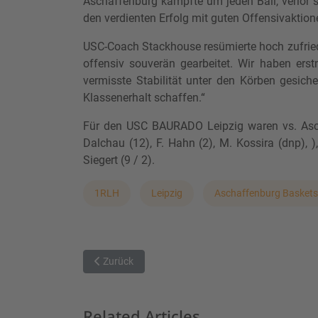
Aschaffenburg kämpfte um jeden Ball, verlor 
den verdienten Erfolg mit guten Offensivaktionen
USC-Coach Stackhouse resümierte hoch zufried
offensiv souverän gearbeitet. Wir haben erstm
vermisste Stabilität unter den Körben gesiche
Klassenerhalt schaffen.“
Für den USC BAURADO Leipzig waren vs. Aschaf
Dalchau (12), F. Hahn (2), M. Kossira (dnp), )
Siegert (9 / 2).
1RLH
Leipzig
Aschaffenburg Baskets
Vorheriger Beitrag: Jahn München schlägt Baskets 
Zurück
Related Articles