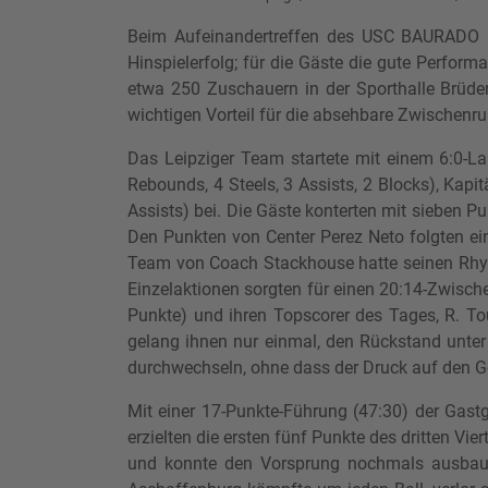
Beim Aufeinandertreffen des USC BAURADO Le
Hinspielerfolg; für die Gäste die gute Perfor
etwa 250 Zuschauern in der Sporthalle Brüders
wichtigen Vorteil für die absehbare Zwischenru
Das Leipziger Team startete mit einem 6:0-Lau
Rebounds, 4 Steels, 3 Assists, 2 Blocks), Ka
Assists) bei. Die Gäste konterten mit sieben
Den Punkten von Center Perez Neto folgten ein
Team von Coach Stackhouse hatte seinen Rhyth
Einzelaktionen sorgten für einen 20:14-Zwisch
Punkte) und ihren Topscorer des Tages, R. Tou
gelang ihnen nur einmal, den Rückstand unter 
durchwechseln, ohne dass der Druck auf den G
Mit einer 17-Punkte-Führung (47:30) der Gastg
erzielten die ersten fünf Punkte des dritten Vie
und konnte den Vorsprung nochmals ausbauen 