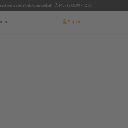
eschaeftsstelle@rlso.basketball
Mo - Fr 08:00 - 12:00
hen
Sign In