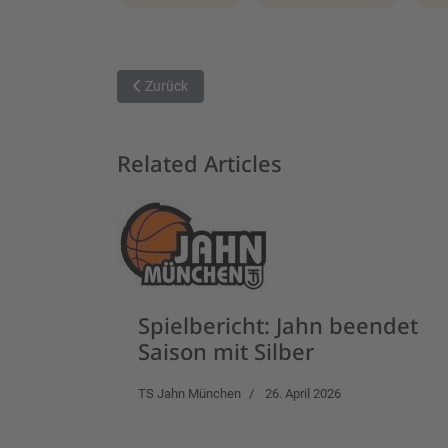
Vorheriger Beitrag: Vorbericht: HAPA Ansbach Pir
Zurück
Related Articles
Spielbericht: Jahn beendet
Saison mit Silber
TS Jahn München
26. April 2026