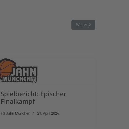
Nächster Beitrag: Rockets em
Weiter
Spielbericht: Epischer
Finalkampf
TS Jahn München
21. April 2026