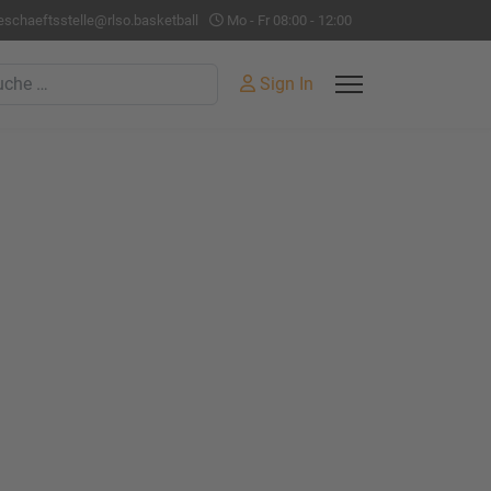
eschaeftsstelle@rlso.basketball
Mo - Fr 08:00 - 12:00
hen
Sign In