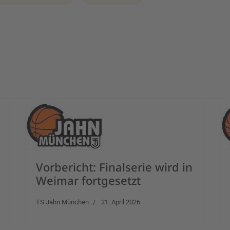
anhas vs. TS Jahn München
Vorbericht: Finalserie wird in
Weimar fortgesetzt
TS Jahn München
21. April 2026