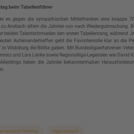
ag beim Tabellenführer
tzte es gegen die sympathischen Mittelfranken eine knappe 7
 zu Ansbach eifern die Jahnler nun nach Wiedergutmachung. Be
er beiden Talentschmieden den ersten Tabellenrang, während Ja
euten Aufeinandertreffen geht die Favoritenrolle klar an die P
in Vilsbiburg die Blöße gaben. Mit Bundesligaerfahrenen Veter
mnici und Lars Lenke sowie Regionalliga-Legenden wie David Kur
. Allerdings lieben die Jahnler bekanntermaßen Herausforderu
en.
pa Ansbach Piranhas
hapa Ansbach