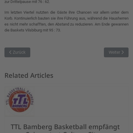
zur Drittelpause mit 76 : 62.
Im letzten Viertel nutzten die Gäste ihre Chancen vor allem unter dem
Korb. Kontinuierlich bauten sie ihre Führung aus, während die Hausherren
es nicht mehr schafften, den Abstand zu reduzieren. Am Ende gewannen
die Baskets Vilsbiburg mit 95 : 73.
Vorheriger Beitrag: TSV macht großen Schritt in Richtung Playoffs!
Nächster Bei
Zurück
Weiter
Related Articles
TTL Bamberg Basketball empfängt