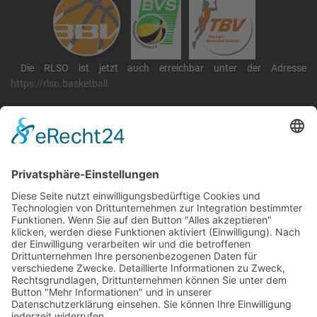
Die RLSO ist jetzt auch erreichbar unter der Adresse
https://rlso.basketball
Wir betreiben ...
RLSO Minikalender
August 2026
Mo
Di
Mi
Do
Fr
Sa
So
31
27
28
29
30
31
1
2