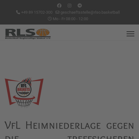
+49 89 15702-300
geschaeftsstelle@rlso.basketball
Mo - Fr 08:00 - 12:00
VfL Heimniederlage gegen
die treffsicheren