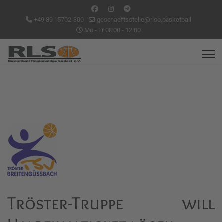
+49 89 15702-300
geschaeftsstelle@rlso.basketball
Mo - Fr 08:00 - 12:00
Tröster-Truppe will