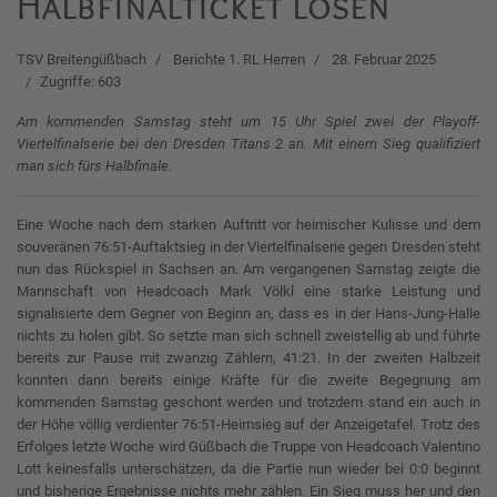
Halbfinalticket lösen
TSV Breitengüßbach
Berichte 1. RL Herren
28. Februar 2025
Zugriffe: 603
Am kommenden Samstag steht um 15 Uhr Spiel zwei der Playoff-
Viertelfinalserie bei den Dresden Titans 2 an. Mit einem Sieg qualifiziert
man sich fürs Halbfinale.
Eine Woche nach dem starken Auftritt vor heimischer Kulisse und dem
souveränen 76:51-Auftaktsieg in der Viertelfinalserie gegen Dresden steht
nun das Rückspiel in Sachsen an. Am vergangenen Samstag zeigte die
Mannschaft von Headcoach Mark Völkl eine starke Leistung und
signalisierte dem Gegner von Beginn an, dass es in der Hans-Jung-Halle
nichts zu holen gibt. So setzte man sich schnell zweistellig ab und führte
bereits zur Pause mit zwanzig Zählern, 41:21. In der zweiten Halbzeit
konnten dann bereits einige Kräfte für die zweite Begegnung am
kommenden Samstag geschont werden und trotzdem stand ein auch in
der Höhe völlig verdienter 76:51-Heimsieg auf der Anzeigetafel. Trotz des
Erfolges letzte Woche wird Güßbach die Truppe von Headcoach Valentino
Lott keinesfalls unterschätzen, da die Partie nun wieder bei 0:0 beginnt
und bisherige Ergebnisse nichts mehr zählen. Ein Sieg muss her und den