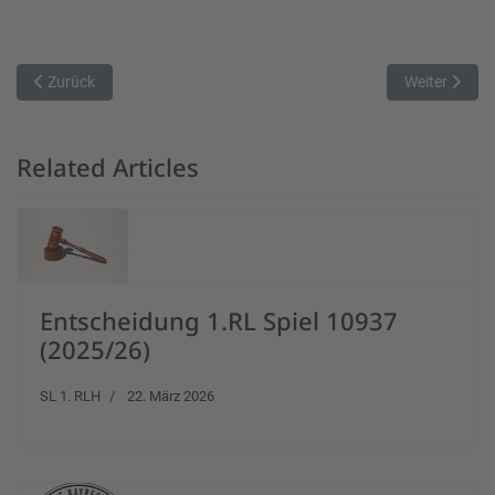
Vorheriger Beitrag: Erstes Entscheidungsspiel in den Playoffs
Nächster Bei
Zurück
Weiter
Related Articles
Entscheidung 1.RL Spiel 10937
(2025/26)
SL 1. RLH
22. März 2026