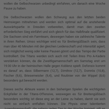
wollen die Gelbschwarzen unbedingt einfahren, um danach eine Woche
Pause zu haben.
Die Gelbschwarzen wollen den Schwung aus den letzten beiden
Heimsiegen mitnehmen und werden sich optimal auf die anstehende
Auswärtspartie in Dresden vorbereiten, damit man den zweiten
erforderlichen Sieg einfährt und sich gleich für das Halbfinale qualifiziert.
Die Sachsen sind ein Farmteam, deswegen haben sie zahlreiche Talente
in ihren Reihen. Umso wichtiger wird es für Breitengüßbach sein, dass
man über 40 Minuten mit der gleichen Leidenschaft und Intensität agiert,
sich möglichst wenig oder keine Pausen gönnt und das Tempo der Partie
kontrolliert. Die Titans werden sich auch mit Teilen ihres Pro A-Kaders
verstärken können, da die Zweitligamannschaft am Samstag erst um
19:30 Uhr in der heimischen Halle gegen Koblenz spielt. Defensiv kommt
es darauf an, dass Silbermann (12,7), Dimitrov (12,7), Domrös (10,8),
Fischer (9,6), Briesemeister (9,4), und Routinier von der Wippel (8,6)
besonders gut bewacht werden.
Dieses sechs Akteure waren in den bisherigen Spielen die wichtigsten
Eckpfeiler in der Titans-Offensive, weswegen es für Breitengüßbach
besonders wichtig ist diese eng an der Leine zu haben, damit sie sich
nicht so einfach entfalten können. Die Physis einer talentierten
Jugendmannschaft, die nahezu jeden Tag in der Woche trainiert, gilt es