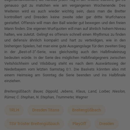
genauso gut zu matchen wie am vergangenen Wochenende. Des
Weiteren wird es auch wieder wichtig sein, dass man die Bretter
kontrolliert und Dresden keine zweite oder gar dritte Wurfchance
gestattet. Offensiv will man den Ball wieder gut bewegen und den freien
Mann finden. Die eigenen Wurfquoten will man auf ähnlich hohem Niveau
halten, wie zuletzt. Gelingt es offensiv schnell einen Rhythmus zu finden
und defensiv ähnlich kompakt und hart zu verteidigen, wie in den
bisherigen Spielen, hat man eine gute Ausgangslage für den zweiten Sieg
in der „Best-of-3“-Serie, was gleichzeitig auch den Halbfinaleinzug
bedeuten würde. In der Serie des möglichen Halbfinalgegners zwischen
Veitshöchheim und Vilsbiburg steht es nach dem Auswärtssieg der
Niederbayern vom letzten Samstag 0:1. Die Baskets könnten also mit
einem Heimsieg am Sonntag die Serie beenden und ins Halbfinale
einziehen.
Breitengüßbach: Bauer, Dippold, Jebens, Klaus, Land, Lorber, Nieslon,
Rümer, C. Stephan, N. Stephan, Trummeter, Wagner
1RLH
Dresden Titans
Breitengüßbach
TSV Tröster Breitengüßbach
PlayOff
Dresden