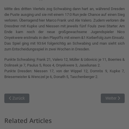
Mitte des dritten Viertels zog Schwabing dann hart an, während Dresden
die Puste ausging und sie mit einem 17:0 Run jede Chance auf einen Sieg
verloren. Überragend hier Marco Frank und Ale Valero. Zudem verloren die
Dresdner mit Kupke und Niessen mit jeweils fünf Fouls zwei Starter. Am
Ende kam noch der neue großgewachsene Jugendspieler Nico
Onyekwere erstmals in den Playoffs mit einem &1 Korberfolg zum Einsatz.
Das Spiel ging mit 93:64 folgerichtig an Schwabing und man sieht sich
zum Entscheidungsspiel in zwei Wochen in Dresden.
Punkte Schwabing: Frank 21, Valero 12, Müller & Udovicic je 11, Boerries &
Dolinsek je 7, Paulus 5, Roos 4, Onyekwere 3, Jaseliunas 2.
Punkte Dresden: Niessen 17, von der Wippel 12, Domrös 9, Kupke 7,
Briesemeister & Wenczel je 6, Donath 5, Taschenberger 2.
Vorheriger Beitrag: Comeback Sieg in Vilsbiburg
Nächster Bei
Zurück
Weiter
Related Articles