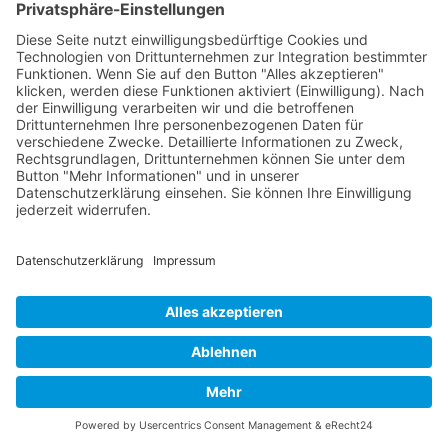
RLSO Minikalender
August 2026
Mo
Di
Mi
Do
Fr
Sa
So
31
27
28
29
30
31
1
2
32
3
4
5
6
7
8
9
33
10
11
12
13
14
15
16
34
17
18
19
20
21
22
23
35
24
25
26
27
28
29
30
36
31
1
2
3
4
5
6