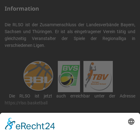
Information
Die RLSO ist der Zusammenschluss der Landesverbände Bayern,
Sachsen und Thüringen. Er ist als eingetragener Verein tätig und
gleichzeitig Veranstalter der Spiele der Regionalliga in
verschiedenen Ligen.
Die RLSO ist jetzt auch erreichbar unter der Adresse
https://rlso.basketball
Wir betreiben ...