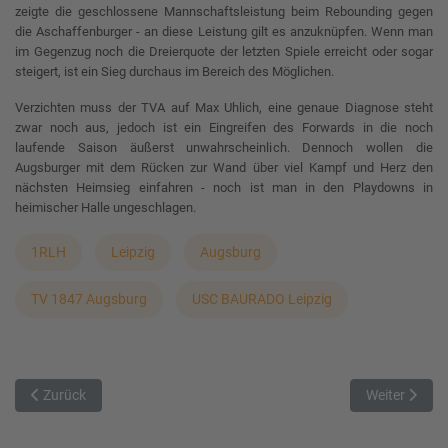
zeigte die geschlossene Mannschaftsleistung beim Rebounding gegen
die Aschaffenburger - an diese Leistung gilt es anzuknüpfen. Wenn man
im Gegenzug noch die Dreierquote der letzten Spiele erreicht oder sogar
steigert, ist ein Sieg durchaus im Bereich des Möglichen.
Verzichten muss der TVA auf Max Uhlich, eine genaue Diagnose steht
zwar noch aus, jedoch ist ein Eingreifen des Forwards in die noch
laufende Saison äußerst unwahrscheinlich. Dennoch wollen die
Augsburger mit dem Rücken zur Wand über viel Kampf und Herz den
nächsten Heimsieg einfahren - noch ist man in den Playdowns in
heimischer Halle ungeschlagen.
1RLH
Leipzig
Augsburg
TV 1847 Augsburg
USC BAURADO Leipzig
Vorheriger Beitrag: Spiel 2 in Veitshöchheim
Nächster Beit
Zurück
Weiter