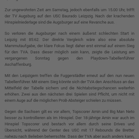
Zur ungewohnten Zeit am Samstag, jedoch ebenfalls um 15.00 Uhr, trifft
der TV Augsburg auf den USC Baurado Leizpzig. Nach der krachenden
Hinspielniederlage sind die Augsburger auf eine Revanche aus.
So verloren die Augsburger nach einem äußerst schlechten Start in
Leipzig mit 85:62. Der direkte Vergleich wäre also eine absolute
Mammutaufgabe, der klare Fokus liegt daher erst einmal auf einem Sieg
für den TVA. Dass dieser möglich sein kann, zeigte die Leistung am
vergangenen Sonntag gegen den Playdown-Tabellenführer
Aschaffenburg.
Mit den Leipzigern treffen die Fuggerstädter erneut auf den nun neuen
Tabellenführer. Mit einem Sieg könnte sich der TVA den Anschluss an das
Mittelfeld der Tabelle sichern und die Nichtabstiegschancen weiterhin
erhöhen. Zwei aus den nächsten drei Spielen sind Pflicht, um nicht mit
einem Auge auf die möglichen ProB-Absteiger schielen zu müssen.
Gegen die Sachsen gilt es vor allem, Topscorer Amin und Big Man Neto
besser zu kontrollieren als im Hinspiel. Der 18-jährige Amin war auch im
Hinspiel Topscorer und bestach vor allem durch seine Drives und
Übersicht, während der Center des USC mit 17 Rebounds die Bretter
nahezu nach Belieben beherrschte. Dass der TVA aber auch anders kann,