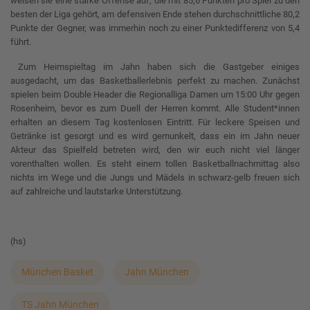
weisen sie eine starke Offense auf, die mit 85,6 Punkten pro Spiel zu den
besten der Liga gehört, am defensiven Ende stehen durchschnittliche 80,2
Punkte der Gegner, was immerhin noch zu einer Punktedifferenz von 5,4
führt.
Zum Heimspieltag im Jahn haben sich die Gastgeber einiges
ausgedacht, um das Basketballerlebnis perfekt zu machen. Zunächst
spielen beim Double Header die Regionalliga Damen um 15:00 Uhr gegen
Rosenheim, bevor es zum Duell der Herren kommt. Alle Student*innen
erhalten an diesem Tag kostenlosen Eintritt. Für leckere Speisen und
Getränke ist gesorgt und es wird gemunkelt, dass ein im Jahn neuer
Akteur das Spielfeld betreten wird, den wir euch nicht viel länger
vorenthalten wollen. Es steht einem tollen Basketballnachmittag also
nichts im Wege und die Jungs und Mädels in schwarz-gelb freuen sich
auf zahlreiche und lautstarke Unterstützung.
(hs)
München Basket
Jahn München
TS Jahn München