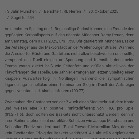
TS Jahn München
Berichte 1. RL Herren
30. Oktober 2025
Zugriffe: 554
Am sechsten Spieltag der 1. Regionalliga Südost können sich Freunde des
gepflegten Korbballsports auf das nächste Münchner Derby freuen, denn
am Samstag, dem 01.11.2025, um 17:30 Uhr gastiert mit München Basket
der Aufsteiger aus der Maxvorstadt an der Weltenburger Straße. Während
die Anreise für Gäste und Gästefans nicht allzu beschwerlich sein sollte,
verspricht das Duell einiges an Spannung und Intensität, denn beide
Teams waren zuletzt heiß wie Frittenfett und grüßen aktuell von den
Playoffrängen der Tabelle. Die Jahnler errangen am letzten Spieltag einen
knappen Auswärtserfolg in Nördlingen, während die sympathischen
Liganeulinge in hellblau einen fulminanten Sieg im Duell der Aufsteiger
gegen Neustadt a. d. Aisch einfuhren (103:77).
Zwar haben die Gastgeber von der Zwuck einen Sieg mehr auf dem Konto
und weisen eine klar positive Punktedifferenz von +9,6 pro Spiel
(81,2:71,6), doch sollten die Baskets nicht unterschätzt werden, denn in
ihren Reihen stehen nicht nur elitäre Schützen wie Jacopo Marchesan und
Sebastian Ebertz, sondern auch "Point Forward" Maximilian May, der wie
kein Zweiter den Erfolg der Baskets verkörpert. Als aktuell Viertplatzierter