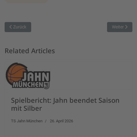
Vorheriger Beitrag: Mit Energie und Leidenschaft ins nächste Heimsp
Nächster Bei
Zurück
Weiter
Related Articles
Spielbericht: Jahn beendet Saison
mit Silber
TS Jahn München
26. April 2026