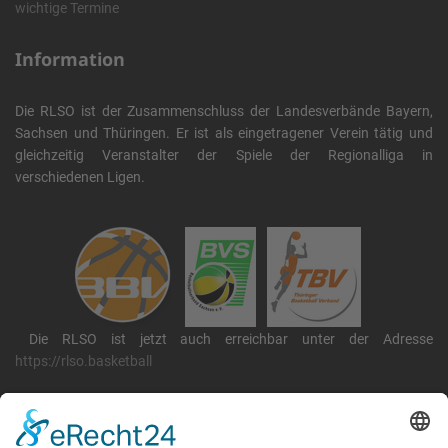
wichtige Termine
Information
Die RLSO ist der Zusammenschluss der Landesverbände Bayern,
Sachsen und Thüringen. Er ist als eingetragener Verein tätig und
gleichzeitig Veranstalter der Spiele der Regionalliga in
verschiedenen Ligen.
Die RLSO ist jetzt auch erreichbar unter der Adresse
https://rlso.basketball
Wir betreiben ...