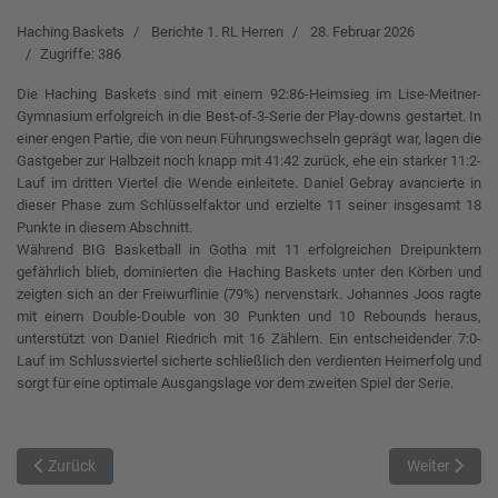
Haching Baskets
Berichte 1. RL Herren
28. Februar 2026
Zugriffe: 386
Die Haching Baskets sind mit einem 92:86-Heimsieg im Lise-Meitner-
Gymnasium erfolgreich in die Best-of-3-Serie der Play-downs gestartet. In
einer engen Partie, die von neun Führungswechseln geprägt war, lagen die
Gastgeber zur Halbzeit noch knapp mit 41:42 zurück, ehe ein starker 11:2-
Lauf im dritten Viertel die Wende einleitete. Daniel Gebray avancierte in
dieser Phase zum Schlüsselfaktor und erzielte 11 seiner insgesamt 18
Punkte in diesem Abschnitt.
Während BIG Basketball in Gotha mit 11 erfolgreichen Dreipunktern
gefährlich blieb, dominierten die Haching Baskets unter den Körben und
zeigten sich an der Freiwurflinie (79%) nervenstark. Johannes Joos ragte
mit einem Double-Double von 30 Punkten und 10 Rebounds heraus,
unterstützt von Daniel Riedrich mit 16 Zählern. Ein entscheidender 7:0-
Lauf im Schlussviertel sicherte schließlich den verdienten Heimerfolg und
sorgt für eine optimale Ausgangslage vor dem zweiten Spiel der Serie.
Vorheriger Beitrag: Wichtiger Sieg für Schwabing in den Playdown
Nächster Bei
Zurück
Weiter