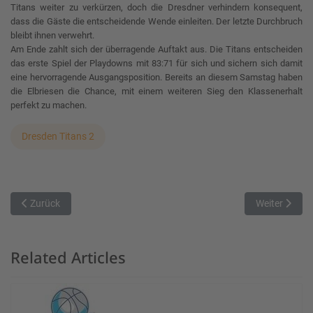
Titans weiter zu verkürzen, doch die Dresdner verhindern konsequent,
dass die Gäste die entscheidende Wende einleiten. Der letzte Durchbruch
bleibt ihnen verwehrt.
Am Ende zahlt sich der überragende Auftakt aus. Die Titans entscheiden
das erste Spiel der Playdowns mit 83:71 für sich und sichern sich damit
eine hervorragende Ausgangsposition. Bereits an diesem Samstag haben
die Elbriesen die Chance, mit einem weiteren Sieg den Klassenerhalt
perfekt zu machen.
Dresden Titans 2
Vorheriger Beitrag: Aschaffenburg verliert das Spiel in den ersten 4
Nächster Bei
Zurück
Weiter
Related Articles