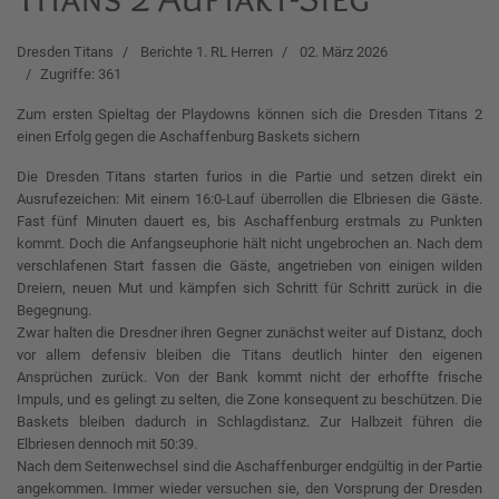
Dresden Titans
Berichte 1. RL Herren
02. März 2026
Zugriffe: 361
Zum ersten Spieltag der Playdowns können sich die Dresden Titans 2
einen Erfolg gegen die Aschaffenburg Baskets sichern
Die Dresden Titans starten furios in die Partie und setzen direkt ein
Ausrufezeichen: Mit einem 16:0-Lauf überrollen die Elbriesen die Gäste.
Fast fünf Minuten dauert es, bis Aschaffenburg erstmals zu Punkten
kommt. Doch die Anfangseuphorie hält nicht ungebrochen an. Nach dem
verschlafenen Start fassen die Gäste, angetrieben von einigen wilden
Dreiern, neuen Mut und kämpfen sich Schritt für Schritt zurück in die
Begegnung.
Zwar halten die Dresdner ihren Gegner zunächst weiter auf Distanz, doch
vor allem defensiv bleiben die Titans deutlich hinter den eigenen
Ansprüchen zurück. Von der Bank kommt nicht der erhoffte frische
Impuls, und es gelingt zu selten, die Zone konsequent zu beschützen. Die
Baskets bleiben dadurch in Schlagdistanz. Zur Halbzeit führen die
Elbriesen dennoch mit 50:39.
Nach dem Seitenwechsel sind die Aschaffenburger endgültig in der Partie
angekommen. Immer wieder versuchen sie, den Vorsprung der Dresden