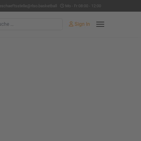
eschaeftsstelle@rlso.basketball
Mo - Fr 08:00 - 12:00
hen
Sign In