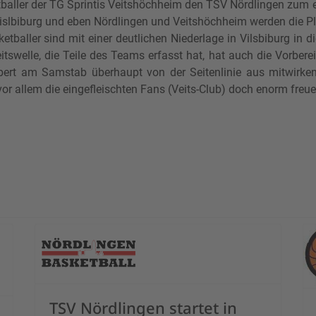
ller der TG Sprintis Veitshöchheim den TSV Nördlingen zum e
islbiburg und eben Nördlingen und Veitshöchheim werden die Plä
ketballer sind mit einer deutlichen Niederlage in Vilsbiburg in
tswelle, die Teile des Teams erfasst hat, hat auch die Vorbere
Ebert am Samstab überhaupt von der Seitenlinie aus mitwirken
allem die eingefleischten Fans (Veits-Club) doch enorm freue
Culture City Weimar zu Gast an der Isar
TSV Nördlingen startet in