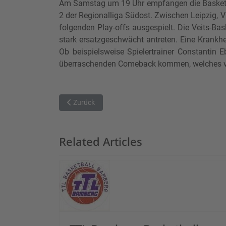
Am Samstag um 19 Uhr empfangen die Basketba
2 der Regionalliga Südost. Zwischen Leipzig, V
folgenden Play-offs ausgespielt. Die Veits-Bas
stark ersatzgeschwächt antreten. Eine Krankhei
Ob beispielsweise Spielertrainer Constantin 
überraschenden Comeback kommen, welches vor 
Vorheriger Beitrag: Bewährungsprobe in München - 
Zurück
Related Articles