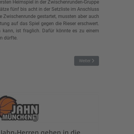
rsten Heimspiel in der Zwischenrunden-Gruppe
tze fünf bis acht in der Setzliste im Anschluss
 die Zwischenrunde gestartet, mussten aber auch
itung auf das Spiel gegen die Rieser erschwert.
 kann, ist fraglich. Dafür könnte es zu einem
n dürfte.
Nächster Beitrag: München Ba
Weiter
Jahn-Herren gehen in die