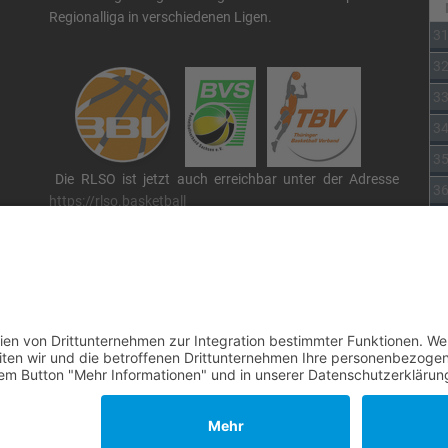
Regionalliga in verschiedenen Ligen.
3
3
3
3
3
Die RLSO ist jetzt auch erreichbar unter der Adresse
3
https://rlso.basketball
Wir betreiben ...
 By
JoomShaper