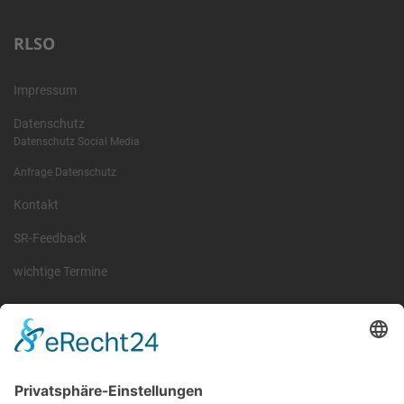
RLSO
Impressum
Datenschutz
Datenschutz Social Media
Anfrage Datenschutz
Kontakt
SR-Feedback
wichtige Termine
Information
Die RLSO ist der Zusammenschluss der Landesverbände Bayern,
Sachsen und Thüringen. Er ist als eingetragener Verein tätig und