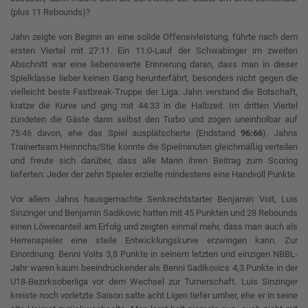
(plus 11 Rebounds)?
Jahn zeigte von Beginn an eine solide Offensivleistung, führte nach dem
ersten Viertel mit 27:11. Ein 11:0-Lauf der Schwabinger im zweiten
Abschnitt war eine liebenswerte Erinnerung daran, dass man in dieser
Spielklasse lieber keinen Gang herunterfährt, besonders nicht gegen die
vielleicht beste Fastbreak-Truppe der Liga. Jahn verstand die Botschaft,
kratze die Kurve und ging mit 44:33 in die Halbzeit. Im dritten Viertel
zündeten die Gäste dann selbst den Turbo und zogen uneinholbar auf
75:46 davon, ehe das Spiel ausplätscherte (Endstand
96:66
). Jahns
Trainerteam Heinrichs/Stie konnte die Spielminuten gleichmäßig verteilen
und freute sich darüber, dass alle Mann ihren Beitrag zum Scoring
lieferten: Jeder der zehn Spieler erzielte mindestens eine Handvoll Punkte.
Vor allem Jahns hausgemachte Senkrechtstarter Benjamin Voit, Luis
Sinzinger und Benjamin Sadikovic hatten mit 45 Punkten und 28 Rebounds
einen Löwenanteil am Erfolg und zeigten einmal mehr, dass man auch als
Herrenspieler eine steile Entwicklungskurve erzwingen kann. Zur
Einordnung: Benni Voits 3,8 Punkte in seinem letzten und einzigen NBBL-
Jahr waren kaum beeindruckender als Benni Sadikovics 4,3 Punkte in der
U18-Bezirksoberliga vor dem Wechsel zur Turnerschaft. Luis Sinzinger
kreiste noch vorletzte Saison satte acht Ligen tiefer umher, ehe er in seine