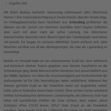
Zugriffe: 905
Mit ihrem bislang höchsten Saisonsieg untermauert Jahn Münchens
Herren-1 ihre Daseinsberechtigung in Deutschlands oberster Amateurliga.
Im Freitagabend-Derby beim Nachbarn aus
Schwabing
profitierten die
Männer von der Zwuck von mehreren Ausfällen beim Gegner, brillierten
aber auch mit einer mehr als reifen Leistung. Die Münchener
Mannschaften tauschen nach diesem Spiel den Tabellenplatz und stehen
mit jeweils 5:6 Siegen im sicheren Mittelfeld. Damit entfernt sich Jahn
München sichtbar von all den Abstiegssorgen, die man als Liganeuling so
herumträgt.
Bereits im Hinspiel hatte es ein sehenswertes Duell der zwei athletisch
und technisch starken Teams gegeben, was damals hauchdünn an die
Schwabinger ging. Beide Mannschaften bestehen fast ausschließlich aus
(Ex-)NBBL-Spielern, vor allem die Geschwindigkeit und Wurfsicherheit der
Außenspieler ist für Otto Normalbürger daher verblüffend. Während das
intensiv geführte Duell an der Dreierlinie meist auf Augenhöhe verlief,
hatte Jahn in Korbnähe einen klaren Vorteil. Ohne echten Center antretend
fehlten Schwabing ihre defensiven Lückenstopfer, ein Dilemma: Soll man
lieber mit zusätzlichen Kräften die Zone sichern, dann wären Jahns
Schützen offen (10/23 Dreier, 43%)? Oder Druck an der Dreierlinie
ausüben, dann macht sich die Lufthoheit der Gäste am Brett bemerkbar