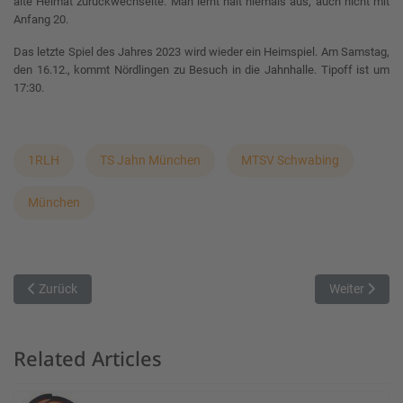
alte Heimat zurückwechselte. Man lernt halt niemals aus, auch nicht mit
Anfang 20.
Das letzte Spiel des Jahres 2023 wird wieder ein Heimspiel. Am Samstag,
den 16.12., kommt Nördlingen zu Besuch in die Jahnhalle. Tipoff ist um
17:30.
1RLH
TS Jahn München
MTSV Schwabing
München
Vorheriger Beitrag: Siegesserie findet ein jähes Ende
Nächster Bei
Zurück
Weiter
Related Articles