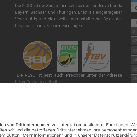
Die RLSO ist der Zusammenschluss der Landesverbände
Bayern, Sachsen und Thüringen. Er ist als eingetragener
Verein tätig und gleichzeitig Veranstalter der Spiele der
Regionalliga in verschiedenen Ligen.
3
3
3
3
3
Die RLSO ist jetzt auch erreichbar unter der Adresse
3
https://rlso.basketball
Wir betreiben ...