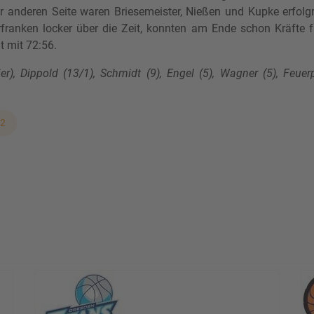
r anderen Seite waren Briesemeister, Nießen und Kupke erfol
franken locker über die Zeit, konnten am Ende schon Kräfte
 mit 72:56.
r), Dippold (13/1), Schmidt (9), Engel (5), Wagner (5), Feuerpf
 2
JK Rosenheim Spielbericht