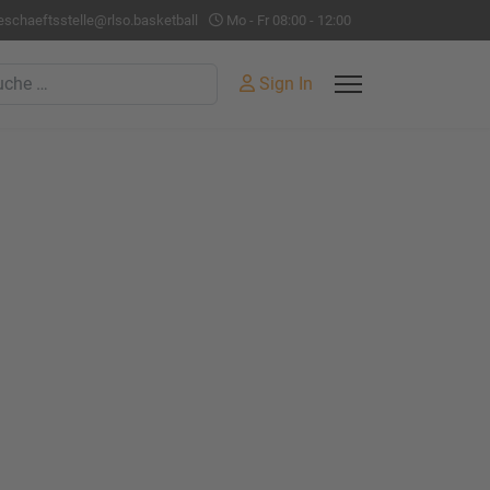
eschaeftsstelle@rlso.basketball
Mo - Fr 08:00 - 12:00
hen
Sign In