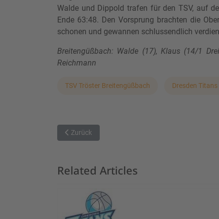
Walde und Dippold trafen für den TSV, auf de
Ende 63:48. Den Vorsprung brachten die Ober
schonen und gewannen schlussendlich verdient
Breitengüßbach: Walde (17), Klaus (14/1 Dreie
Reichmann
TSV Tröster Breitengüßbach
Dresden Titans
Vorheriger Beitrag: hapa Ansbach Piranhas - SB D
Zurück
Related Articles