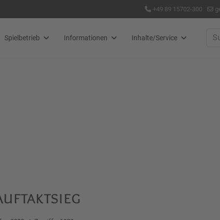
+49 89 15702-300
g
Suc
Spielbetrieb
Informationen
Inhalte/Service
uftaktsieg