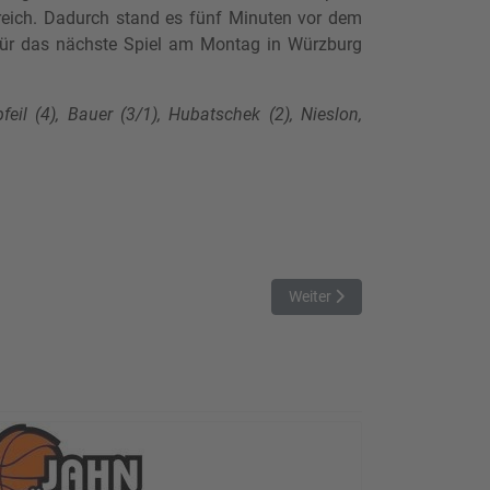
greich. Dadurch stand es fünf Minuten vor dem
 für das nächste Spiel am Montag in Würzburg
eil (4), Bauer (3/1), Hubatschek (2), Nieslon,
Nächster Beitrag: Baskets fe
Weiter