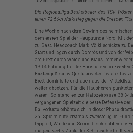
TSV Breitengüßbach
Berichte 1. RL Herren
03. Okt
Die Regionalliga-Basketballer des TSV Tröst
einen 72:56-Auftaktsieg gegen die Dresden Tita
Eine Woche nach dem Gewinn des heimischen Vor
dem ersten Spiel der Hauptrunde Nord. Mit der
zu Gast. Headcoach Mark Völkl schickte zu Beg
Start und lagen durch Domrös und von der Wipp
am Brett durch Walde und Klaus immer wieder 
19:14-Führung für die Hausherren.Im zweiten S
Breitengüßbachs Quote aus der Distanz bis zur
Brett dominierte und auch aus der Mitteldista
weiter absetzen. Für die Hausherren punktete
waren. So stand es zur Halbzeitpause 38:34.Im
vergangenen Spielzeit die beste Defensive der 1
Ballverluste erhöhte sich in dieser Phase drast
25. Spielminute erstmals zweistellig in Füh
Dippold, Walde und Schmidt schraubten die Fü
magere sechs Zähler.Im Schlussabschnitt verw