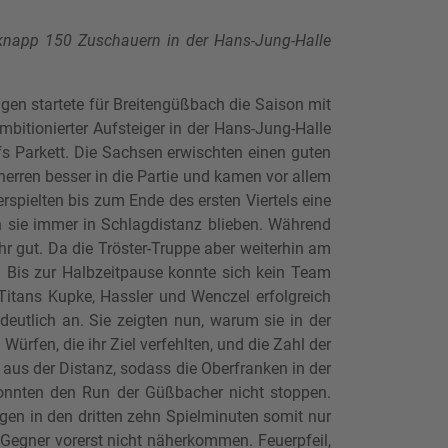
 knapp 150 Zuschauern in der Hans-Jung-Halle
gen startete für Breitengüßbach die Saison mit
bitionierter Aufsteiger in der Hans-Jung-Halle
fs Parkett. Die Sachsen erwischten einen guten
erren besser in die Partie und kamen vor allem
pielten bis zum Ende des ersten Viertels eine
ch sie immer in Schlagdistanz blieben. Während
r gut. Da die Tröster-Truppe aber weiterhin am
5. Bis zur Halbzeitpause konnte sich kein Team
Titans Kupke, Hassler und Wenczel erfolgreich
deutlich an. Sie zeigten nun, warum sie in der
ürfen, die ihr Ziel verfehlten, und die Zahl der
h aus der Distanz, sodass die Oberfranken in der
konnten den Run der Güßbacher nicht stoppen.
en in den dritten zehn Spielminuten somit nur
Gegner vorerst nicht näherkommen. Feuerpfeil,