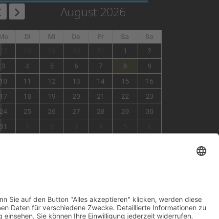
August 2026
Mo
Di
Mi
Do
Fr
Sa
So
1
27
28
29
30
31
1
2
2
3
4
5
6
7
8
9
3
10
11
12
13
14
15
16
4
17
18
19
20
21
22
23
5
24
25
26
27
28
29
30
6
31
1
2
3
4
5
6
×
Fehler
view=events&limit=0&format=raw&module_id=168&Itemid=