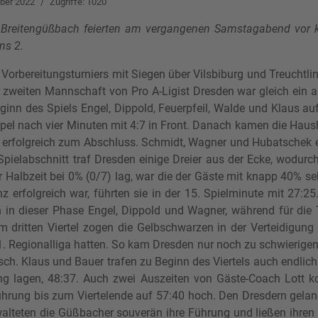
ober 2022
Zugriffe: 1020
er Breitengüßbach feierten am vergangenen Samstagabend vor
ns 2.
bereitungsturniers mit Siegen über Vilsbiburg und Treuchtlin
 zweiten Mannschaft von Pro A-Ligist Dresden war gleich ein am
inn des Spiels Engel, Dippold, Feuerpfeil, Walde und Klaus au
el nach vier Minuten mit 4:7 in Front. Danach kamen die Haush
erfolgreich zum Abschluss. Schmidt, Wagner und Hubatschek ers
pielabschnitt traf Dresden einige Dreier aus der Ecke, wodur
 Halbzeit bei 0% (0/7) lag, war die der Gäste mit knapp 40% seh
nz erfolgreich war, führten sie in der 15. Spielminute mit 27:2
n in dieser Phase Engel, Dippold und Wagner, während für die 
 dritten Viertel zogen die Gelbschwarzen in der Verteidigung 
. Regionalliga hatten. So kam Dresden nur noch zu schwierigen W
isch. Klaus und Bauer trafen zu Beginn des Viertels auch endlic
rung lagen, 48:37. Auch zwei Auszeiten von Gäste-Coach Lott 
hrung bis zum Viertelende auf 57:40 hoch. Den Dresdern gelang
alteten die Güßbacher souverän ihre Führung und ließen ihren 