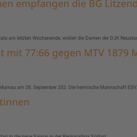
men empfangen die BG Litzend
ats am letzten Wochenende, wollen die Damen der DJK Neustadt
nt mit 77:66 gegen MTV 1879
 Murnau am 28. September 202. Die heimische Mannschaft ESV.
atinnen
in die neue Saison in der Regionalliga Südost.