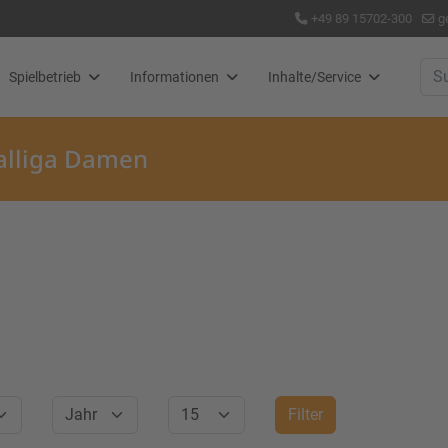
+49 89 15702-300
g
Suc
Spielbetrieb
Informationen
Inhalte/Service
nalliga Damen
Jahr
Anzeige #
Filter