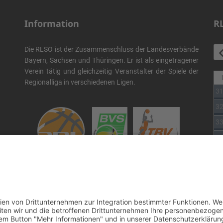
Information
R
Die RLSO ist der Zusammenschluss der Landesverbände
Bayern, Sachsen und Thüringen. Er ist als eingetragener
Verein tätig und gleichzeitig Veranstalter der Spiele der
Regionalliga in verschiedenen Ligen.
3
3
3
3
3
Die RLSO ist jetzt auch erreichbar unter der Adresse
3
https://rlso.basketball
Wir betreiben ...