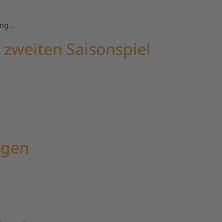
g...
 zweiten Saisonspiel
ngen