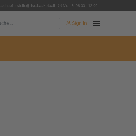
eschaeftsstelle@rlso.basketball
Mo - Fr 08:00 - 12:00
hen
Sign In