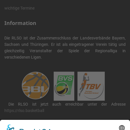
wichtige Termine
Information
Die RLSO ist der Zusammenschluss der Landesverbände Bayern,
Sachsen und Thüringen. Er ist als eingetragener Verein tätig und
gleichzeitig Veranstalter der Spiele der Regionalliga in
verschiedenen Ligen.
Die RLSO ist jetzt auch erreichbar unter der Adresse
https://rlso.basketball
Wir betreiben ...