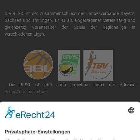
Die RLSO ist der Zusammenschluss der Landesverbände Bayern,
Sachsen und Thüringen. Er ist als eingetragener Verein tätig und
gleichzeitig Veranstalter der Spiele der Regionalliga in
verschiedenen Ligen.
Die RLSO ist jetzt auch erreichbar unter der Adresse
https://rlso.basketball
Wir betreiben ...