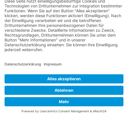
RLSO Minikalender
August 2026
Mo
Di
Mi
Do
Fr
Sa
So
31
27
28
29
30
31
1
2
32
3
4
5
6
7
8
9
33
10
11
12
13
14
15
16
34
17
18
19
20
21
22
23
×
Fehler
35
24
25
26
27
28
29
30
view=events&limit=0&format=raw&module_id=168&Itemid=
36
31
1
2
3
4
5
6
7&list%5Bstart-date%5D=2026-07-
27T00%3A00%3A00Z&list%5Bend-date%5D=2026-09-
07T00%3A00%3A00Z
Unexpected token < in JSON at position 0
© 2026 Basketball Regionalliga Südost e.V. Designed By