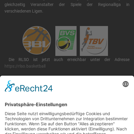
gleichzeitig Veranstalter der Spiele der Regionalliga in
verschiedenen Ligen.
Die RLSO ist jetzt auch erreichbar unter der Adresse
https://rlso.basketball
Wir betreiben ...
RLSO Minikalender