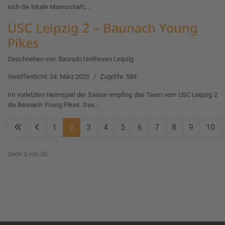
sich die lokale Mannschaft,...
USC Leipzig 2 – Baunach Young
Pikes
Geschrieben von:
Baurado UniRiesen Leipzig
Veröffentlicht: 24. März 2025
Zugriffe: 589
Im vorletzten Heimspiel der Saison empfing das Team vom USC Leipzig 2
die Baunach Young Pikes. Das...
1
2
3
4
5
6
7
8
9
10
Seite 2 von 30