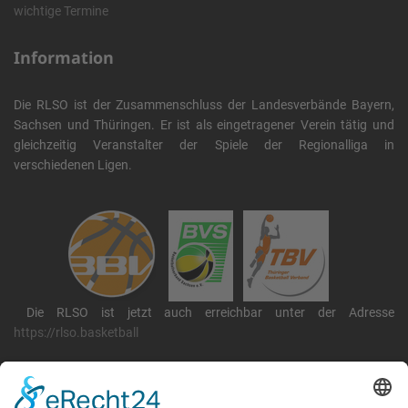
wichtige Termine
Information
Die RLSO ist der Zusammenschluss der Landesverbände Bayern,
Sachsen und Thüringen. Er ist als eingetragener Verein tätig und
gleichzeitig Veranstalter der Spiele der Regionalliga in
verschiedenen Ligen.
Die RLSO ist jetzt auch erreichbar unter der Adresse
https://rlso.basketball
Wir betreiben ...