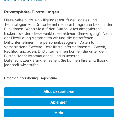
RLSO Minikalender
August 2026
Mo
Di
Mi
Do
Fr
Sa
So
31
27
28
29
30
31
1
2
32
3
4
5
6
7
8
9
33
10
11
12
13
14
15
16
34
17
18
19
20
21
22
23
×
Fehler
35
24
25
26
27
28
29
30
view=events&limit=0&format=raw&module_id=168&Itemid=
36
31
1
2
3
4
5
6
7&list%5Bstart-date%5D=2026-07-
27T00%3A00%3A00Z&list%5Bend-date%5D=2026-09-
07T00%3A00%3A00Z