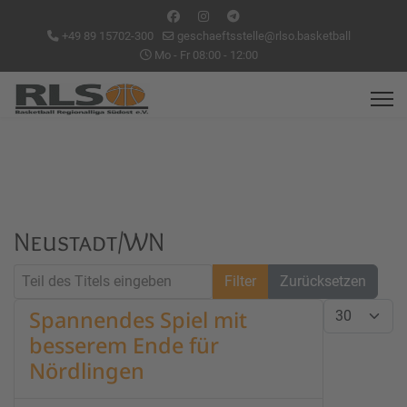
+49 89 15702-300
geschaeftsstelle@rlso.basketball
Mo - Fr 08:00 - 12:00
Neustadt/WN
Teil des Titels eingeben
Filter
Zurücksetzen
Anzeige #
Spannendes Spiel mit
besserem Ende für
Nördlingen