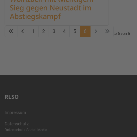
Sieg gegen Neustadt im
Abstiegskampf
1
2
3
4
5
6
Seite 6 von 6
RLSO
Impressum
Datenschutz
Datenschutz Social Media