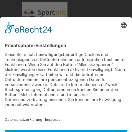
RLSO Minikalender
August 2026
Mo
Di
Mi
Do
Fr
Sa
So
31
27
28
29
30
31
1
2
32
3
4
5
6
7
8
9
33
10
11
12
13
14
15
16
34
17
18
19
20
21
22
23
35
24
25
26
27
28
29
30
36
31
1
2
3
4
5
6
×
Fehler