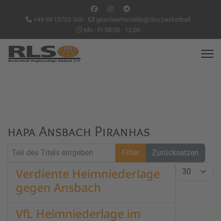
+49 89 15702-300
geschaeftsstelle@rlso.basketball
Mo - Fr 08:00 - 12:00
hapa Ansbach Piranhas
Teil des Titels eingeben
Filter
Zurücksetzen
Anzeige #
Verdiente Heimniederlage
gegen Ansbach
VfL Heimniederlage im