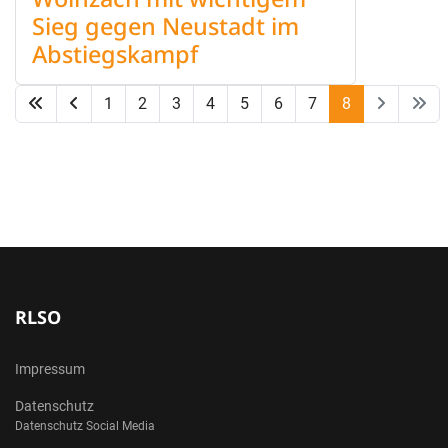
Sieg gegen Neustadt im
Abstiegskampf
1
2
3
4
5
6
7
8
Seite 8 von 8
RLSO
Impressum
Datenschutz
Datenschutz Social Media