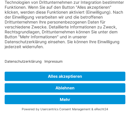
RLSO Minikalender
August 2026
Mo
Di
Mi
Do
Fr
Sa
So
31
27
28
29
30
31
1
2
32
3
4
5
6
7
8
9
33
10
11
12
13
14
15
16
34
17
18
19
20
21
22
23
×
Fehler
35
24
25
26
27
28
29
30
view=events&limit=0&format=raw&module_id=168&Itemid=
36
31
1
2
3
4
5
6
7&list%5Bstart-date%5D=2026-07-
27T00%3A00%3A00Z&list%5Bend-date%5D=2026-09-
07T00%3A00%3A00Z
Unexpected token < in JSON at position 0
© 2026 Basketball Regionalliga Südost e.V. Designed By
JoomShaper