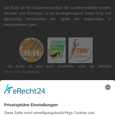
Die RLSO ist der Zusammenschluss der Landesverbände Bayern,
Sachsen und Thüringen. Er ist als eingetragener Verein tätig und
gleichzeitig Veranstalter der Spiele der Regionalliga in
verschiedenen Ligen.
Die RLSO ist jetzt auch erreichbar unter der Adresse
https://rlso.basketball
Wir betreiben ...