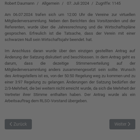
Robert Daumann
Allgemein
07. Juli 2024
Zugriffe: 1145
Am 06.07.2024 trafen sich um 12:00 Uhr die Vereine zur virtuellen
Mitgliederversammlung. Neben den Berichten des Vorsitzenden und der
Referenten, wurde über die Jahresrechnung und die Wirtschaftspläne
gesprochen. Erfreulich ist die Tatsache, dass der Verein mit einer
schwarzen Null sein Wirtschaftsjahr beendet. hat.
Im Anschluss daran wurde über den einzigen gestellten Antrag auf
Änderung der Satzung diskutiert und beschlossen. In dem Antrag geht es
darum, dass die dezeitige Stimmenverteilung auf der
Mitgliederversammlung anders zusammengesetzt sein sollte. Wunsch
des Antragstellers ist es, von der 50:50 Regelung weg zu kommen und zu
einer 3:97 Regelung zu gelangen. Änderungen der Satzung bedürfen der
2/3-Mehrheit, die bei weitem nicht erreicht wurde, da sich die Mehrheit der
Vertreter ihrer Stimme enthalten haben. Der Antrag wurde als ein
Arbeitsauftrag dem RLSO-Vorstand übergeben.
Vorheriger Beitrag: Halbzeit der Saison 24/25
Nächster Bei
Zurück
Weiter